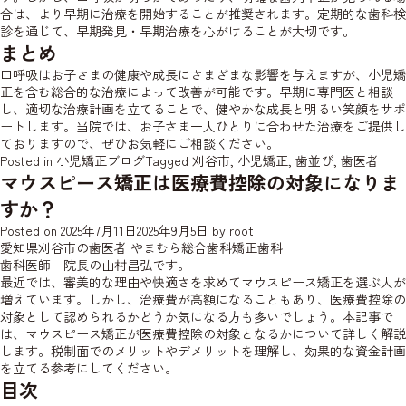
合は、より早期に治療を開始することが推奨されます。定期的な歯科検
診を通じて、早期発見・早期治療を心がけることが大切です。
まとめ
口呼吸はお子さまの健康や成長にさまざまな影響を与えますが、小児矯
正を含む総合的な治療によって改善が可能です。早期に専門医と相談
し、適切な治療計画を立てることで、健やかな成長と明るい笑顔をサポ
ートします。当院では、お子さま一人ひとりに合わせた治療をご提供し
ておりますので、ぜひお気軽にご相談ください。
Posted in
小児矯正ブログ
Tagged
刈谷市
,
小児矯正
,
歯並び
,
歯医者
マウスピース矯正は医療費控除の対象になりま
すか？
Posted on
2025年7月11日
2025年9月5日
by
root
愛知県刈谷市の歯医者 やまむら総合歯科矯正歯科
歯科医師 院長の山村昌弘です。
最近では、審美的な理由や快適さを求めてマウスピース矯正を選ぶ人が
増えています。しかし、治療費が高額になることもあり、医療費控除の
対象として認められるかどうか気になる方も多いでしょう。本記事で
は、マウスピース矯正が医療費控除の対象となるかについて詳しく解説
します。税制面でのメリットやデメリットを理解し、効果的な資金計画
を立てる参考にしてください。
目次