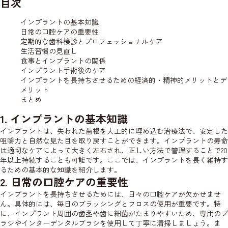
目次
インプラントの基本知識
日常の口腔ケアの重要性
定期的な歯科検診とプロフェッショナルケア
生活習慣の見直し
食事とインプラントの関係
インプラント手術後のケア
インプラントを長持ちさせるための経済的・精神的メリットとデ
メリット
まとめ
1. インプラントの基本知識
インプラントは、失われた歯根を人工的に埋め込む治療法で、安定した
咀嚼力と自然な見た目を取り戻すことができます。インプラントの寿命
は適切なケアによって大きく左右され、正しい方法で管理することで20
年以上持続することも可能です。ここでは、インプラントを長く維持す
るための基本的な知識を紹介します。
2. 日常の口腔ケアの重要性
インプラントを長持ちさせるためには、日々の口腔ケアが欠かせませ
ん。具体的には、毎日のブラッシングとフロスの使用が重要です。特
に、インプラント周囲の歯茎や歯に細菌がたまりやすいため、専用のブ
ラシやインターデンタルブラシを使用して丁寧に清掃しましょう。ま