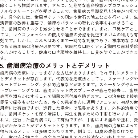
除くことも推奨されます。さらに、定期的な歯科検診とプロフェッショ
ナルなクリーニングを受けることで、歯周病の早期発見と治療が可能で
す。具体的には、歯周ポケットの測定や歯石の除去などを行います。生
活習慣の改善も重要で、禁煙やバランスの取れた食事を心がけること
で、歯周病のリスクを減少させることができます。また、口臭ケアとし
ては、マウスウォッシュの使用や唾液の分泌を促進するガムの利用も有
効です。しかし、これらはあくまで一時的な対策であり、根本的な原因
である歯周病の治療が必要です。継続的な口腔ケアと定期的な歯科受診
を心がけることで、健康な口内環境を維持し、口臭を防ぐことができま
す。
5. 歯周病治療のメリットとデメリット
歯周病の治療には、さまざまな方法がありますが、それぞれにメリット
とデメリットが存在します。代表的な治療法としては、スケーリングや
ルートプレーニング、外科的治療などがあります。スケーリングやルー
トプレーニングでは、歯周ポケット内のプラークや歯石を除去し、歯根
表面を滑らかにすることで細菌の再付着を防ぎます。この治療は比較的
簡便で痛みも少ないため、多くの患者さんに適用できますが、初期の歯
周病には有効ですが、進行した場合には限界があります。外科的治療で
は、歯周ポケットを深く清掃し、再生を促すための手術を行います。こ
れは、進行した歯周病に対して有効ですが、手術による痛みや腫れ、費
用がかかることがデメリットとなります。また、歯周病の治療によって
得られるメリットは多岐にわたります。例えば、口臭の改善だけでな
く、歯の安定性の向上や全身の健康リスクの低減などがあります。一方