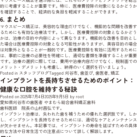
マウスピース矯正を選ぶ際には、これらのメリットとデメリットを総合
的に考慮することが重要です。特に、医療費控除の対象になるかどうか
を確認することで、経済的な負担を軽減することができます。
6. まとめ
マウスピース矯正は、美容的な理由だけでなく、機能的な問題を改善す
るためにも有効な治療法です。しかし、医療費控除の対象となるかどう
かは、治療の目的や内容によって異なります。機能的な改善を目的とし
た場合は医療費控除の対象となる可能性がありますが、美容目的の場合
は対象外となることが一般的です。医療費控除を有効に活用するために
は、事前に治療の必要性を明確にし、適切な書類を準備することが重要
です。治療の選択に際しては、費用や治療内容だけでなく、税制面での
メリット・デメリットも考慮し、納得のいく選択を行いましょう。
Posted in
スタッフブログ
Tagged
刈谷市
,
歯並び
,
歯医者
,
矯正
インプラントを長持ちさせるためのポイント：
健康な口腔を維持する秘訣
Posted on
2025年7月4日
2025年9月5日
by
root
愛知県刈谷市の歯医者 やまむら総合歯科矯正歯科
歯科医師 院長の山村昌弘です。
インプラント治療は、失われた歯を補うための優れた選択肢です。しか
し、インプラントを長持ちさせるためには、適切なケアとメンテナンス
が欠かせません。本記事では、インプラントの寿命を延ばすための具体
的な方法や日常生活での注意点について詳しく解説します。