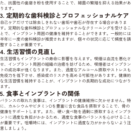
た、抗菌性の歯磨き粉を使用することで、細菌の繁殖を抑える効果があ
ります。
3. 定期的な歯科検診とプロフェッショナルケア
自己ケアだけでは除去しきれない歯垢や歯石が存在する場合がありま
す。定期的な歯科検診とプロフェッショナルなクリーニングを受けるこ
とで、インプラント周囲の健康を維持することができます。一般的には
半年に一度の歯科検診が推奨されますが、個々の状況に応じて頻度を調
整することが重要です。
4. 生活習慣の見直し
生活習慣もインプラントの寿命に影響を与えます。喫煙は血流を悪化さ
せ、インプラント周囲の組織の治癒を妨げるため、喫煙者はインプラン
トの成功率が低くなります。また、過度なアルコール摂取やストレスも
免疫力を低下させ、感染症のリスクを高める可能性があります。健康的
な生活習慣を維持することが、インプラントの長期的な成功につながり
ます。
5. 食事とインプラントの関係
バランスの取れた食事は、インプラントの健康維持に欠かせません。特
に、カルシウムやビタミンDを豊富に含む食品を摂取することで、骨の
健康をサポートします。また、硬い食べ物を過剰に摂取するとインプラ
ントに過度な負担がかかるため、適度な食事のバランスを心がけること
が重要です。咀嚼時には、インプラントに過度な力がかからないよう注
意しましょう。