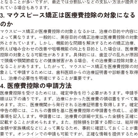
となることが多いですが、最近では分割払いなどの支払い方法が提供さ
れている場合もあります。
3. マウスピース矯正は医療費控除の対象になる
のか
マウスピース矯正が医療費控除の対象となるかは、治療の目的や内容に
よって異なります。一般的に、美容目的の矯正治療は医療費控除の対象
外とされています。しかし、機能的な問題を解決するための矯正治療、
例えば噛み合わせの改善や咀嚼機能の向上を目的とした場合は、医療費
控除の対象となる可能性があります。具体的には、歯並びの乱れが原因
で頭痛や顎関節症などの健康被害がある場合、その治療費は控除対象と
なることがあります。したがって、マウスピース矯正を医療費控除の対
象として申請するためには、歯科医師からの治療証明書や診断書を取得
し、治療の必要性を明確にすることが重要です。
4. 医療費控除の申請方法
医療費控除を受けるためには、確定申告を行う必要があります。申請手
順は以下の通りです。まず、治療にかかった医療費の領収書をすべて集
めます。次に、医療機関から発行される治療証明書を取得します。確定
申告の際には、これらの書類を基に医療費控除の申請書を作成し、必要
事項を記入します。申請書には、治療費の詳細や支払った金額を正確に
記載することが求められます。また、控除額を計算する際には、総所得
金額や家族構成などによって異なるため、事前に確認しておくことが重
要です。オンラインでの申請も可能ですが、正確な情報を提供するため