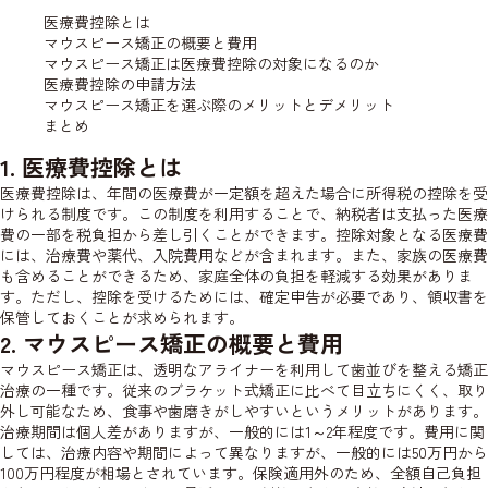
医療費控除とは
マウスピース矯正の概要と費用
マウスピース矯正は医療費控除の対象になるのか
医療費控除の申請方法
マウスピース矯正を選ぶ際のメリットとデメリット
まとめ
1. 医療費控除とは
医療費控除は、年間の医療費が一定額を超えた場合に所得税の控除を受
けられる制度です。この制度を利用することで、納税者は支払った医療
費の一部を税負担から差し引くことができます。控除対象となる医療費
には、治療費や薬代、入院費用などが含まれます。また、家族の医療費
も含めることができるため、家庭全体の負担を軽減する効果がありま
す。ただし、控除を受けるためには、確定申告が必要であり、領収書を
保管しておくことが求められます。
2. マウスピース矯正の概要と費用
マウスピース矯正は、透明なアライナーを利用して歯並びを整える矯正
治療の一種です。従来のブラケット式矯正に比べて目立ちにくく、取り
外し可能なため、食事や歯磨きがしやすいというメリットがあります。
治療期間は個人差がありますが、一般的には1～2年程度です。費用に関
しては、治療内容や期間によって異なりますが、一般的には50万円から
100万円程度が相場とされています。保険適用外のため、全額自己負担