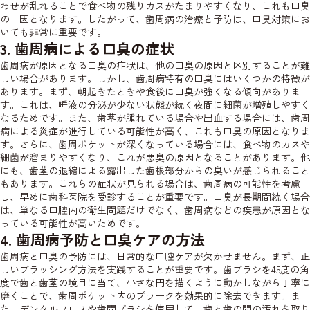
わせが乱れることで食べ物の残りカスがたまりやすくなり、これも口臭
の一因となります。したがって、歯周病の治療と予防は、口臭対策にお
いても非常に重要です。
3. 歯周病による口臭の症状
歯周病が原因となる口臭の症状は、他の口臭の原因と区別することが難
しい場合があります。しかし、歯周病特有の口臭にはいくつかの特徴が
あります。まず、朝起きたときや食後に口臭が強くなる傾向がありま
す。これは、唾液の分泌が少ない状態が続く夜間に細菌が増殖しやすく
なるためです。また、歯茎が腫れている場合や出血する場合には、歯周
病による炎症が進行している可能性が高く、これも口臭の原因となりま
す。さらに、歯周ポケットが深くなっている場合には、食べ物のカスや
細菌が溜まりやすくなり、これが悪臭の原因となることがあります。他
にも、歯茎の退縮による露出した歯根部分からの臭いが感じられること
もあります。これらの症状が見られる場合は、歯周病の可能性を考慮
し、早めに歯科医院を受診することが重要です。口臭が長期間続く場合
は、単なる口腔内の衛生問題だけでなく、歯周病などの疾患が原因とな
っている可能性が高いためです。
4. 歯周病予防と口臭ケアの方法
歯周病と口臭の予防には、日常的な口腔ケアが欠かせません。まず、正
しいブラッシング方法を実践することが重要です。歯ブラシを45度の角
度で歯と歯茎の境目に当て、小さな円を描くように動かしながら丁寧に
磨くことで、歯周ポケット内のプラークを効果的に除去できます。ま
た、デンタルフロスや歯間ブラシを使用して、歯と歯の間の汚れを取り