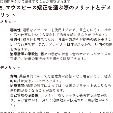
に時間をかけて準備することが推奨されます。
5. マウスピース矯正を選ぶ際のメリットとデメ
リット
メリット
審美性
: 透明なアライナーを使用するため、目立ちにくく、社会
生活や仕事においても安心して治療を続けることができます。
快適性
: 取り外し可能なため、食事や歯磨きが従来の矯正器具に
比べて容易です。また、アライナー自体が滑らかで、口内の損傷
を防ぎます。
治療計画の柔軟性
: 個々の患者の状態に合わせたカスタマイズが
可能で、治療の進行状況を細かく調整できます。
デメリット
費用
: 美容目的であっても治療費が高額になる場合があり、経済
的負担が大きいことがあります。
治療期間
: 矯正の程度によっては、従来のブラケット式よりも治
療期間が長くなることがあります。
自己管理の必要性
: アライナーをしっかりと装着する必要があ
り、自己管理が不十分だと治療効果が限定される可能性がありま
す。