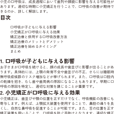
小児の口呼吸は、成長過程において歯列や顔貌に影響を与える可能性が
あります。適切な時期に小児矯正を行うことで、口呼吸の改善が期待で
きるのか、詳しく解説します。
目次
口呼吸が子どもに与える影響
小児矯正が口呼吸に与える効果
矯正治療と併用する口呼吸改善方法
矯正治療のメリットとデメリット
矯正治療を始めるタイミング
まとめ
1. 口呼吸が子どもに与える影響
お子さまが口呼吸を続けると、顔の成長や歯並びに影響が出ることがあ
ります。具体的には、上顎の発育不全や歯並びの不正、さらには睡眠時
無呼吸症候群のリスク増加などが挙げられます。また、口呼吸は口腔内
の乾燥を招き、むし歯や歯周病の原因になることもあります。早期に口
呼吸の原因を特定し、適切な対策を講じることが重要です。
2. 小児矯正が口呼吸に与える効果
小児矯正は、歯並びや顎の位置を正すだけでなく、呼吸機能の改善にも
寄与します。例えば、上顎拡大装置を使用することで、鼻腔の通りを良
くし、自然な鼻呼吸を促進することが可能です。また、舌の位置を正す
矯正装置を用いることで、口呼吸を防ぐ手助けとなります。適切な矯正