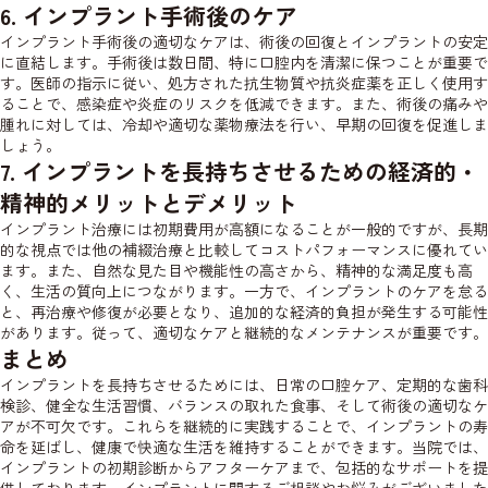
6. インプラント手術後のケア
インプラント手術後の適切なケアは、術後の回復とインプラントの安定
に直結します。手術後は数日間、特に口腔内を清潔に保つことが重要で
す。医師の指示に従い、処方された抗生物質や抗炎症薬を正しく使用す
ることで、感染症や炎症のリスクを低減できます。また、術後の痛みや
腫れに対しては、冷却や適切な薬物療法を行い、早期の回復を促進しま
しょう。
7. インプラントを長持ちさせるための経済的・
精神的メリットとデメリット
インプラント治療には初期費用が高額になることが一般的ですが、長期
的な視点では他の補綴治療と比較してコストパフォーマンスに優れてい
ます。また、自然な見た目や機能性の高さから、精神的な満足度も高
く、生活の質向上につながります。一方で、インプラントのケアを怠る
と、再治療や修復が必要となり、追加的な経済的負担が発生する可能性
があります。従って、適切なケアと継続的なメンテナンスが重要です。
まとめ
インプラントを長持ちさせるためには、日常の口腔ケア、定期的な歯科
検診、健全な生活習慣、バランスの取れた食事、そして術後の適切なケ
アが不可欠です。これらを継続的に実践することで、インプラントの寿
命を延ばし、健康で快適な生活を維持することができます。当院では、
インプラントの初期診断からアフターケアまで、包括的なサポートを提