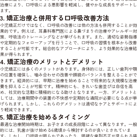
治療により、口呼吸による悪影響を軽減し、健やかな成長をサポートし
ます。
3. 矯正治療と併用する口呼吸改善方法
小児矯正だけではなく、口呼吸の改善には他の方法も併用することが効
果的です。例えば、耳鼻科専門医による鼻づまりの治療やアレルギー対
策、呼吸法のトレーニングなどが挙げられます。また、適切な姿勢指導
や定期的なフォローアップを行うことで、口呼吸の習慣を根本から改善
することが可能です。総合的なアプローチにより、より効果的な治療結
果が得られます。
4. 矯正治療のメリットとデメリット
小児矯正には多くのメリットがあります。身体的には、正しい歯列や顎
の位置を確保し、噛み合わせの改善や顔貌のバランスを整えることがで
きます。経済的には、早期に治療を始めることで将来的な大規模な治療
費を抑えることが可能です。精神的にも、きれいな歯並びは自信を高
め、社交的な活動に積極的になる助けとなります。一方、デメリットと
しては、治療期間中の装置の不快感や定期的な通院が必要になる点が挙
げられます。しかし、これらのデメリットは適切なケアとサポートによ
り軽減できます。
5. 矯正治療を始めるタイミング
最適な治療開始時期は、お子さまの成長段階によって異なります。一般
的には、乳歯が抜け始める6歳頃から検討するのが良いとされていま
す。しかし、口呼吸が明らかであったり、明確な歯列不正が見られる場