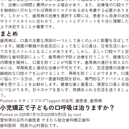
で、治療には時間と費用がかかる場合があり、また、治療後の口腔ケア
を継続的に行わなければ再発のリスクがある点も考慮する必要がありま
す。したがって、歯周病の治療を選択する際には、患者さん自身の状況
やライフスタイルに合わせて、メリットとデメリットを十分に理解した
上で決定することが重要です。
まとめ
歯周病は、口臭の主要な原因の一つとして多くの人々に影響を及ぼして
います。細菌の繁殖や炎症反応によって生じる口臭は、日常生活におい
て大きなストレスとなることがあります。しかし、正しい口腔ケアと定
期的な歯科受診によって、歯周病の予防と治療を行うことで、健康な口
内環境を維持し、口臭を防ぐことが可能です。歯周病の進行を抑えるた
めには、早期発見と適切な治療が不可欠です。また、生活習慣の改善や
継続的な口腔ケアを心がけることで、再発を防ぐことができます。口臭
に悩んでいる方は、ぜひ一度歯科医院を訪れ、専門的なアドバイスと治
療を受けることをお勧めします。健康な歯と歯茎は、清潔な口臭と自信
につながります。日々のケアを怠らず、笑顔あふれる生活を送りましょ
う。
Posted in
スタッフブログ
Tagged
刈谷市
,
歯医者
,
歯周病
小児矯正で子どもの口呼吸は治りますか？
Posted on
2025年7月18日
2025年9月5日
by
root
愛知県刈谷市の歯医者 やまむら総合歯科矯正歯科
歯科医師 院長の山村昌弘です。