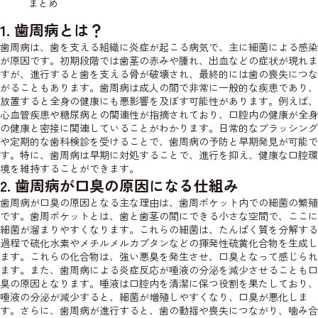
まとめ
1. 歯周病とは？
歯周病は、歯を支える組織に炎症が起こる病気で、主に細菌による感染
が原因です。初期段階では歯茎の赤みや腫れ、出血などの症状が現れま
すが、進行すると歯を支える骨が破壊され、最終的には歯の喪失につな
がることもあります。歯周病は成人の間で非常に一般的な疾患であり、
放置すると全身の健康にも悪影響を及ぼす可能性があります。例えば、
心血管疾患や糖尿病との関連性が指摘されており、口腔内の健康が全身
の健康と密接に関連していることがわかります。日常的なブラッシング
や定期的な歯科検診を受けることで、歯周病の予防と早期発見が可能で
す。特に、歯周病は早期に対処することで、進行を抑え、健康な口腔環
境を維持することができます。
2. 歯周病が口臭の原因になる仕組み
歯周病が口臭の原因となる主な理由は、歯周ポケット内での細菌の繁殖
です。歯周ポケットとは、歯と歯茎の間にできる小さな空間で、ここに
細菌が溜まりやすくなります。これらの細菌は、たんぱく質を分解する
過程で硫化水素やメチルメルカプタンなどの揮発性硫黄化合物を生成し
ます。これらの化合物は、強い悪臭を発生させ、口臭となって感じられ
ます。また、歯周病による炎症反応が唾液の分泌を減少させることも口
臭の原因となります。唾液は口腔内を清潔に保つ役割を果たしており、
唾液の分泌が減少すると、細菌が増殖しやすくなり、口臭が悪化しま
す。さらに、歯周病が進行すると、歯の動揺や喪失につながり、噛み合