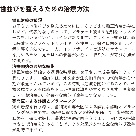
歯並びを整えるための治療方法
矯正治療の種類
お子さまの歯並びを整えるためには、さまざまな矯正治療が存在
します。代表的なものとして、ブラケット矯正や透明なマウスピ
ースを用いるインビザラインがあります。ブラケット矯正は、歯
に装着するブラケットとワイヤーを使用し、徐々に歯を正しい位
置に導く方法です。一方、インビザラインは透明なマウスピース
を用いるため、見た目への影響が少なく、取り外しが可能な点が
特徴です。
治療開始の適切な時期
矯正治療を開始する適切な時期は、お子さまの成長段階によって
異なります。一般的には、永久歯が生え揃う前の10代前半から中
期が最適とされています。この時期に治療を開始することで、骨
格の成長とともに歯を正しい位置に導きやすくなります。早期発
見・早期治療が、効果的な歯並び改善につながります。
専門医による診断とプランニング
矯正治療を行う際は、歯科矯正専門医による詳細な診断とプラン
ニングが必要です。X線や型取りなどの検査を通じて、歯や顎の
状態を正確に把握し、最適な治療計画を立てます。専門医の指導
のもとで治療を進めることで、より効果的かつ安全な歯並び改善
が期待できます。