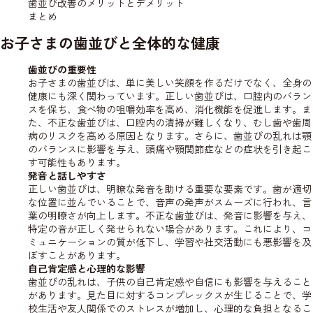
歯並び改善のメリットとデメリット
まとめ
お子さまの歯並びと全体的な健康
歯並びの重要性
お子さまの歯並びは、単に美しい笑顔を作るだけでなく、全身の
健康にも深く関わっています。正しい歯並びは、口腔内のバラン
スを保ち、食べ物の咀嚼効率を高め、消化機能を促進します。ま
た、不正な歯並びは、口腔内の清掃が難しくなり、むし歯や歯周
病のリスクを高める原因となります。さらに、歯並びの乱れは顎
のバランスに影響を与え、頭痛や顎関節症などの症状を引き起こ
す可能性もあります。
発音と話しやすさ
正しい歯並びは、明瞭な発音を助ける重要な要素です。歯が適切
な位置に並んでいることで、音声の発声がスムーズに行われ、言
葉の明瞭さが向上します。不正な歯並びは、発音に影響を与え、
特定の音が正しく発せられない場合があります。これにより、コ
ミュニケーションの質が低下し、学習や社交活動にも悪影響を及
ぼすことがあります。
自己肯定感と心理的な影響
歯並びの乱れは、子供の自己肯定感や自信にも影響を与えること
があります。見た目に対するコンプレックスが生じることで、学
校生活や友人関係でのストレスが増加し、心理的な負担となるこ