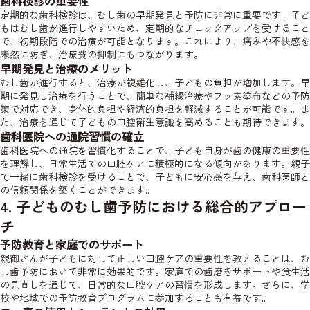
歯科検診の重要性
定期的な歯科検診は、むし歯の早期発見と予防に非常に重要です。子ど
もはむし歯が進行しやすいため、定期的なチェックアップを受けること
で、初期段階での治療が可能となります。これにより、痛みや不快感を
未然に防ぎ、治療費の抑制にもつながります。
早期発見と治療のメリット
むし歯が進行すると、治療が複雑化し、子どもの負担が増加します。早
期に発見し治療を行うことで、簡単な補綴治療やフッ素塗布などの予防
策で対応でき、身体的負担や経済的負担を軽減することが可能です。ま
た、治療を通じて子どもの口腔衛生意識を高めることも期待できます。
歯科医院への通院習慣の確立
歯科医院への通院を習慣化することで、子ども自身が歯の健康の重要性
を理解し、日常生活での口腔ケアに積極的になる傾向があります。親子
で一緒に歯科検診を受けることで、子どもに安心感を与え、歯科医師と
の信頼関係を築くことができます。
4. 子どものむし歯予防における総合的アプロー
チ
予防教育と家庭でのサポート
親御さんが子どもに対して正しい口腔ケアの重要性を教えることは、む
し歯予防において非常に効果的です。家庭での歯磨きサポートや食生活
の見直しを通じて、日常的な口腔ケアの習慣を形成します。さらに、学
校や地域での予防教育プログラムに参加することも有益です。