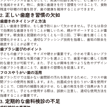
ングやバランスを整えることで、間食の回数を減らし、むし歯のリスク
を低減させます。特に、食後に歯磨きを行う習慣をつけることで、食物
残渣や砂糖の付着を防ぎ、歯の健康を維持することができます。
2. 正しい歯磨き習慣の欠如
歯磨きのタイミングと方法
正しい歯磨き習慣は、むし歯予防において欠かせません。子どもは自分
で効果的な歯磨きを行うことが難しいため、親がサポートすることが重
要です。朝食後と就寝前の少なくとも一日二回、丁寧に歯を磨くことを
習慣化させましょう。適切なブラッシング技術を指導し、歯垢の除去を
徹底することが必要です。
歯ブラシ選びのポイント
子どもの歯ブラシは、サイズや硬さが重要です。小さめで柔らかいブラ
シヘッドと柔軟な毛質の歯ブラシを選ぶことで、歯茎や歯に優しく効果
的な磨き方が可能です。また、子どもが興味を持つような色やデザイン
の歯ブラシを選ぶことで、歯磨きの習慣化を促進します。
フロスやうがい薬の活用
歯ブラシだけでは届かない歯間部の汚れを除去するために、フロスや歯
間ブラシの使用を推奨します。また、抗菌成分を含むうがい薬を使用す
ることで、口腔内の細菌を減少させ、むし歯の発生を防ぐ効果がありま
す。ただし、子どもが使用する際は、誤飲に注意し、適切な使用方法を
指導することが重要です。
3. 定期的な歯科検診の不足