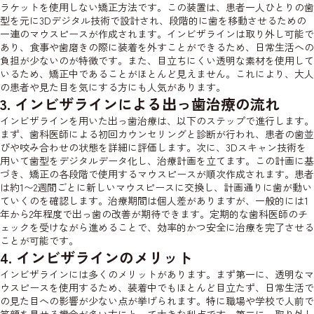
ラケットを使用しない矯正方法です。この装置は、患者一人ひとりの歯
型を元に3Dデジタル技術で設計され、段階的に歯を移動させるための
一連のマウスピースが作成されます。インビザラインは取り外し可能で
あり、食事や歯磨きの際に装着を外すことができるため、日常生活への
負担が少ないのが特徴です。また、目立ちにくい透明な素材を使用して
いるため、矯正中であることがほとんど見えません。これにより、大人
の患者や見た目を気にする方にも人気があります。
3. インビザラインによる出っ歯治療の流れ
インビザラインを用いた出っ歯治療は、以下のステップで進行します。
まず、歯科医師による初回カウンセリングと診断が行われ、患者の歯並
びや咬み合わせの状態を詳細に評価します。次に、3Dスキャン技術を
用いて歯型をデジタルデータ化し、治療計画を立てます。この計画に基
づき、矯正の各段階で使用するマウスピースが順次作成されます。患者
は約1〜2週間ごとに新しいマウスピースに交換し、計画通りに歯が動い
ていくのを確認します。治療期間は個人差がありますが、一般的には1
年から2年程度で出っ歯の改善が期待できます。定期的な歯科医師のチ
ェックを受けながら進めることで、効率的かつ安全に治療を完了させる
ことが可能です。
4. インビザラインのメリット
インビザラインには多くのメリットがあります。まず第一に、透明なマ
ウスピースを使用するため、装着中でもほとんど目立たず、日常生活で
の見た目への影響が少ない点が挙げられます。特に職場や学校で人前で