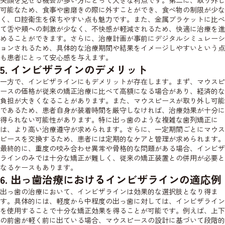
笑顔を見せる機会が多い方にとって大きな利点です。第二に、取り外し
可能なため、食事や歯磨きの際に外すことができ、食べ物の制限が少な
く、口腔衛生を保ちやすい点も魅力です。また、金属ブラケットに比べ
て舌や頬への刺激が少なく、不快感が軽減されるため、快適に治療を進
めることができます。さらに、治療計画が事前にデジタルシミュレーシ
ョンされるため、具体的な治療期間や結果をイメージしやすいという点
も患者にとって安心感を与えます。
5. インビザラインのデメリット
一方で、インビザラインにもデメリットが存在します。まず、マウスピ
ースの価格が従来の矯正治療に比べて高額になる場合があり、経済的な
負担が大きくなることがあります。また、マウスピースが取り外し可能
であるため、患者自身が装着時間を厳守しなければ、治療効果が十分に
得られない可能性があります。特に出っ歯のような複雑な歯列矯正に
は、より高い治療遵守が求められます。さらに、一定期間ごとにマウス
ピースを交換するため、患者には定期的なケアと管理が求められます。
最終的に、重度の咬み合わせ異常や骨格的な問題がある場合、インビザ
ラインのみでは十分な矯正が難しく、従来の矯正装置との併用が必要と
なるケースもあります。
6. 出っ歯治療におけるインビザラインの適応例
出っ歯の治療において、インビザラインは効果的な選択肢となり得ま
す。具体的には、軽度から中程度の出っ歯に対しては、インビザライン
を使用することで十分な矯正効果を得ることが可能です。例えば、上下
の前歯が軽く前に出ている場合、マウスピースの設計に基づいて段階的