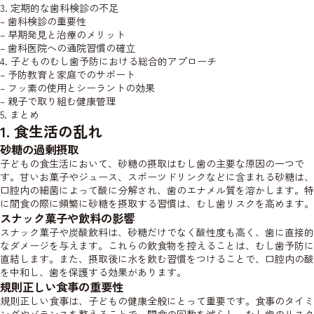
3. 定期的な歯科検診の不足
– 歯科検診の重要性
– 早期発見と治療のメリット
– 歯科医院への通院習慣の確立
4. 子どものむし歯予防における総合的アプローチ
– 予防教育と家庭でのサポート
– フッ素の使用とシーラントの効果
– 親子で取り組む健康管理
5. まとめ
1. 食生活の乱れ
砂糖の過剰摂取
子どもの食生活において、砂糖の摂取はむし歯の主要な原因の一つで
す。甘いお菓子やジュース、スポーツドリンクなどに含まれる砂糖は、
口腔内の細菌によって酸に分解され、歯のエナメル質を溶かします。特
に間食の際に頻繁に砂糖を摂取する習慣は、むし歯リスクを高めます。
スナック菓子や飲料の影響
スナック菓子や炭酸飲料は、砂糖だけでなく酸性度も高く、歯に直接的
なダメージを与えます。これらの飲食物を控えることは、むし歯予防に
直結します。また、摂取後に水を飲む習慣をつけることで、口腔内の酸
を中和し、歯を保護する効果があります。
規則正しい食事の重要性
規則正しい食事は、子どもの健康全般にとって重要です。食事のタイミ