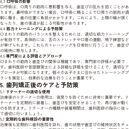
4.3
口呼吸の影響
口呼吸は、口周りの筋肉に悪影響を与え、歯並びの乱れを招くことがあ
ります。鼻呼吸ができない場合、口呼吸に頼ることで口周りの筋肉が過
剰に働き、歯の位置に負担がかかります。これにより、上顎の幅が狭く
なったり、歯の後退が起こる可能性があります。
4.4
筋力トレーニングによる予防策
口まわりの筋肉のバランスを整えるためには、適切な筋力トレーニング
が有効です。具体的には、舌のストレッチや口唇の運動、嚥下練習など
が挙げられます。これらのトレーニングを日常的に行うことで、歯並び
の維持に寄与します。
4.5
専門家による評価とアプローチ
口まわりの筋肉と歯並びの関係は複雑であり、専門家の評価が必要で
す。歯科医師や言語聴覚士による詳細な評価を受けることで、適切なア
プローチが可能になります。個々のお子さまに合わせたトレーニングプ
ランを策定し、効果的な治療を行うことが重要です。
5. 歯列矯正後のケアと予防策
5.1
リテーナーの適切な使用
治療後のリテーナーの使用は、後戻りを防ぐために非常に重要です。リ
テーナーを定期的に装着し、歯並びを安定させることで、再び歯が動く
のを防ぎます。リテーナーの種類や装着期間は、歯科医師の指示に従っ
て適切に行いましょう。
5.2
定期的な歯科検診の重要性
治療後も定期的に歯科医院を訪れ、歯の状態や歯並びの維持状況をチェ