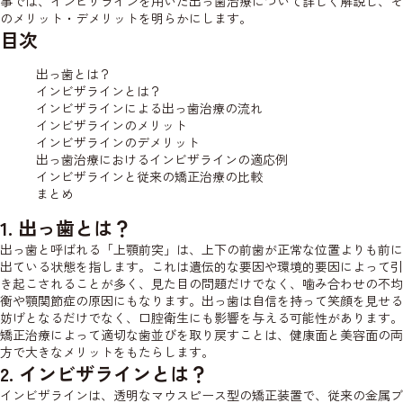
事では、インビザラインを用いた出っ歯治療について詳しく解説し、そ
のメリット・デメリットを明らかにします。
目次
出っ歯とは？
インビザラインとは？
インビザラインによる出っ歯治療の流れ
インビザラインのメリット
インビザラインのデメリット
出っ歯治療におけるインビザラインの適応例
インビザラインと従来の矯正治療の比較
まとめ
1. 出っ歯とは？
出っ歯と呼ばれる「上顎前突」は、上下の前歯が正常な位置よりも前に
出ている状態を指します。これは遺伝的な要因や環境的要因によって引
き起こされることが多く、見た目の問題だけでなく、噛み合わせの不均
衡や顎関節症の原因にもなります。出っ歯は自信を持って笑顔を見せる
妨げとなるだけでなく、口腔衛生にも影響を与える可能性があります。
矯正治療によって適切な歯並びを取り戻すことは、健康面と美容面の両
方で大きなメリットをもたらします。
2. インビザラインとは？
インビザラインは、透明なマウスピース型の矯正装置で、従来の金属ブ