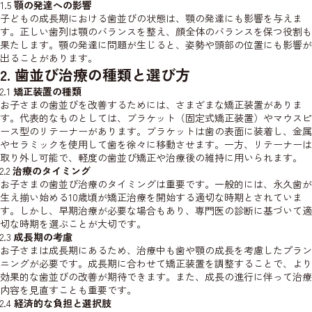
1.5
顎の発達への影響
子どもの成長期における歯並びの状態は、顎の発達にも影響を与えま
す。正しい歯列は顎のバランスを整え、顔全体のバランスを保つ役割も
果たします。顎の発達に問題が生じると、姿勢や頭部の位置にも影響が
出ることがあります。
2. 歯並び治療の種類と選び方
2.1
矯正装置の種類
お子さまの歯並びを改善するためには、さまざまな矯正装置がありま
す。代表的なものとしては、ブラケット（固定式矯正装置）やマウスピ
ース型のリテーナーがあります。ブラケットは歯の表面に装着し、金属
やセラミックを使用して歯を徐々に移動させます。一方、リテーナーは
取り外し可能で、軽度の歯並び矯正や治療後の維持に用いられます。
2.2
治療のタイミング
お子さまの歯並び治療のタイミングは重要です。一般的には、永久歯が
生え揃い始める10歳頃が矯正治療を開始する適切な時期とされていま
す。しかし、早期治療が必要な場合もあり、専門医の診断に基づいて適
切な時期を選ぶことが大切です。
2.3
成長期の考慮
お子さまは成長期にあるため、治療中も歯や顎の成長を考慮したプラン
ニングが必要です。成長期に合わせて矯正装置を調整することで、より
効果的な歯並びの改善が期待できます。また、成長の進行に伴って治療
内容を見直すことも重要です。
2.4
経済的な負担と選択肢