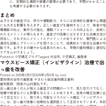
に、定期的な通院や装置の管理が必要であり、手間がかかること
も考慮する必要があります。
まとめ
お子さまの歯並びは、学力や運動能力、さらには全体的な健康や心理面
にも大きな影響を与えます。正しい歯並びを維持することで、発音や咀
嚼機能の向上、集中力の強化、運動パフォーマンスの向上など、多岐に
わたるメリットが得られます。歯並びの改善にはさまざまな治療方法が
存在し、それぞれにメリットとデメリットがありますが、専門医による
適切な診断とプランニングを受けることで、効果的かつ安全な治療が可
能です。お子さまの健やかな成長のためにも、早期の歯科検診と適切な
ケアを心がけましょう。
Posted in
小児矯正ブログ
Tagged
刈谷市
,
小児矯正
,
歯医者
マウスピース矯正（インビザライン）治療で出
っ歯を改善
Posted on
2025年2月21日
2025年3月6日
by
root
愛知県刈谷市の歯医者 やまむら総合歯科矯正歯科
歯科医師 院長の山村昌弘です。
出っ歯は多くの人が抱える歯並びの問題の一つで、見た目だけでなく、
咀嚼や発音などにも影響を与えることがあります。従来の矯正治療に比
べて目立ちにくく、取り外し可能なマウスピース矯正「インビザライ
ン」は、出っ歯の改善に効果的な選択肢として注目されています。本記