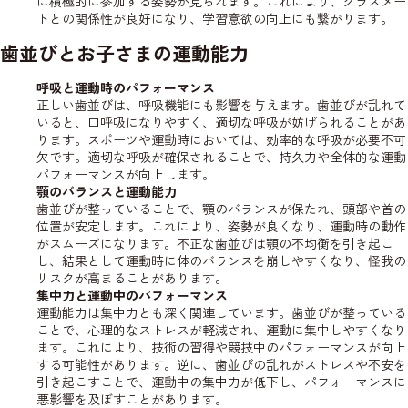
に積極的に参加する姿勢が見られます。これにより、クラスメー
トとの関係性が良好になり、学習意欲の向上にも繋がります。
歯並びとお子さまの運動能力
呼吸と運動時のパフォーマンス
正しい歯並びは、呼吸機能にも影響を与えます。歯並びが乱れて
いると、口呼吸になりやすく、適切な呼吸が妨げられることがあ
ります。スポーツや運動時においては、効率的な呼吸が必要不可
欠です。適切な呼吸が確保されることで、持久力や全体的な運動
パフォーマンスが向上します。
顎のバランスと運動能力
歯並びが整っていることで、顎のバランスが保たれ、頭部や首の
位置が安定します。これにより、姿勢が良くなり、運動時の動作
がスムーズになります。不正な歯並びは顎の不均衡を引き起こ
し、結果として運動時に体のバランスを崩しやすくなり、怪我の
リスクが高まることがあります。
集中力と運動中のパフォーマンス
運動能力は集中力とも深く関連しています。歯並びが整っている
ことで、心理的なストレスが軽減され、運動に集中しやすくなり
ます。これにより、技術の習得や競技中のパフォーマンスが向上
する可能性があります。逆に、歯並びの乱れがストレスや不安を
引き起こすことで、運動中の集中力が低下し、パフォーマンスに
悪影響を及ぼすことがあります。