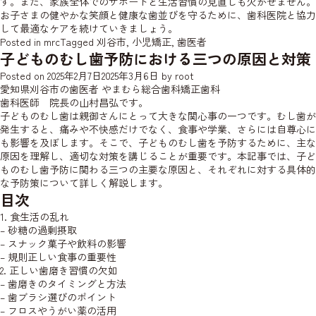
す。また、家族全体でのサポートと生活習慣の見直しも欠かせません。
お子さまの健やかな笑顔と健康な歯並びを守るために、歯科医院と協力
して最適なケアを続けていきましょう。
Posted in
mrc
Tagged
刈谷市
,
小児矯正
,
歯医者
子どものむし歯予防における三つの原因と対策
Posted on
2025年2月7日
2025年3月6日
by
root
愛知県刈谷市の歯医者 やまむら総合歯科矯正歯科
歯科医師 院長の山村昌弘です。
子どものむし歯は親御さんにとって大きな関心事の一つです。むし歯が
発生すると、痛みや不快感だけでなく、食事や学業、さらには自尊心に
も影響を及ぼします。そこで、子どものむし歯を予防するために、主な
原因を理解し、適切な対策を講じることが重要です。本記事では、子ど
ものむし歯予防に関わる三つの主要な原因と、それぞれに対する具体的
な予防策について詳しく解説します。
目次
1. 食生活の乱れ
– 砂糖の過剰摂取
– スナック菓子や飲料の影響
– 規則正しい食事の重要性
2. 正しい歯磨き習慣の欠如
– 歯磨きのタイミングと方法
– 歯ブラシ選びのポイント
– フロスやうがい薬の活用