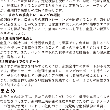
ックすることが大切です。定期検診を受けることで、早期に問題を発見
し、迅速に対処することが可能となります。定期的なフォローアップ
が、長期的な歯並びの維持に寄与します。
5.3
口まわりの筋肉トレーニングの継続
歯列矯正後も、口まわりの筋肉トレーニングを継続することで、歯並び
の安定を図ることができます。日常生活に取り入れやすい簡単なエクサ
サイズを継続的に行うことで、筋肉のバランスを保ち、歯並びの後戻り
を防ぎましょう。
5.4
生活習慣の見直し
歯並びの維持には、生活習慣の見直しも重要です。例えば、指しゃぶり
や舌を押し当てる癖を改善することで、歯への不要な負担を減らすこと
ができます。また、バランスの取れた食事や適切な睡眠も、歯の健康維
持に寄与します。
5.5
家族全体でのサポート
お子さまの歯並びを維持するためには、家族全体でのサポートが不可欠
です。親がリテーナーの管理や筋肉トレーニングのサポートを行うこと
で、子どもが安心して治療後のケアを続けられる環境を整えましょう。
また、家族全体で健康な口腔習慣を実践することが、子どもの歯並びを
守る助けとなります。
まとめ
お子さまの歯並びは、見た目の美しさだけでなく、健康や成長にも大き
な影響を与えます。歯列矯正治療後の後戻りを防ぐためには、リテーナ
ーの適切な使用や口まわりの筋肉のケア、定期的な歯科検診が重要で