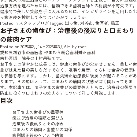
治療方法を選ぶためには、信頼できる歯科医師との相談が不可欠です。
健康的で美しい笑顔を手に入れるために、インビザラインを活用した出
っ歯治療を検討してみてはいかがでしょうか。
Posted in
スタッフブログ
Tagged
出っ歯
,
刈谷市
,
歯医者
,
矯正
お子さまの歯並び：治療後の後戻りと口まわり
の筋肉ケア
Posted on
2025年2月14日
2025年3月6日
by
root
愛知県刈谷市の歯医者 やまむら総合歯科矯正歯科
歯科医師 院長の山村昌弘です。
お子さまの健やかな成長には、健康な歯並びが欠かせません。美しい歯
並びは見た目の美しさだけでなく、咀嚼や発音、さらには全身の健康に
も影響を与えます。しかし、歯列矯正治療後に後戻りが起こることがあ
ります。その原因として、口まわりの筋肉の状態が深く関わってきま
す。本記事では、お子さまの歯並びの重要性とともに、治療後の後戻り
防止に役立つ口まわりの筋肉ケアについて詳しく解説します。
目次
お子さまの歯並びの重要性
歯並び治療の種類と選び方
治療後の後戻りとその原因
口まわりの筋肉と歯並びの関係
歯列矯正後のケアと予防策