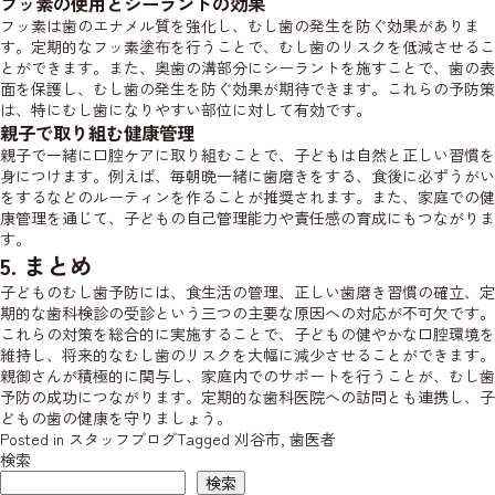
フッ素の使用とシーラントの効果
フッ素は歯のエナメル質を強化し、むし歯の発生を防ぐ効果がありま
す。定期的なフッ素塗布を行うことで、むし歯のリスクを低減させるこ
とができます。また、奥歯の溝部分にシーラントを施すことで、歯の表
面を保護し、むし歯の発生を防ぐ効果が期待できます。これらの予防策
は、特にむし歯になりやすい部位に対して有効です。
親子で取り組む健康管理
親子で一緒に口腔ケアに取り組むことで、子どもは自然と正しい習慣を
身につけます。例えば、毎朝晩一緒に歯磨きをする、食後に必ずうがい
をするなどのルーティンを作ることが推奨されます。また、家庭での健
康管理を通じて、子どもの自己管理能力や責任感の育成にもつながりま
す。
5. まとめ
子どものむし歯予防には、食生活の管理、正しい歯磨き習慣の確立、定
期的な歯科検診の受診という三つの主要な原因への対応が不可欠です。
これらの対策を総合的に実施することで、子どもの健やかな口腔環境を
維持し、将来的なむし歯のリスクを大幅に減少させることができます。
親御さんが積極的に関与し、家庭内でのサポートを行うことが、むし歯
予防の成功につながります。定期的な歯科医院への訪問とも連携し、子
どもの歯の健康を守りましょう。
Posted in
スタッフブログ
Tagged
刈谷市
,
歯医者
検索
検索