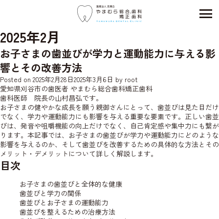
2025年2月
お子さまの歯並びが学力と運動能力に与える影
響とその改善方法
Posted on
2025年2月28日
2025年3月6日
by
root
愛知県刈谷市の歯医者 やまむら総合歯科矯正歯科
歯科医師 院長の山村昌弘です。
お子さまの健やかな成長を願う親御さんにとって、歯並びは見た目だけ
でなく、学力や運動能力にも影響を与える重要な要素です。正しい歯並
びは、発音や咀嚼機能の向上だけでなく、自己肯定感や集中力にも繋が
ります。本記事では、お子さまの歯並びが学力や運動能力にどのような
影響を与えるのか、そして歯並びを改善するための具体的な方法とその
メリット・デメリットについて詳しく解説します。
目次
お子さまの歯並びと全体的な健康
歯並びと学力の関係
歯並びとお子さまの運動能力
歯並びを整えるための治療方法