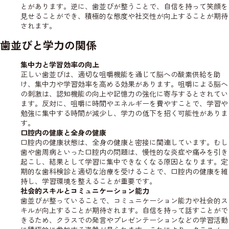
とがあります。逆に、歯並びが整うことで、自信を持って笑顔を
見せることができ、積極的な態度や社交性が向上することが期待
されます。
歯並びと学力の関係
集中力と学習効率の向上
正しい歯並びは、適切な咀嚼機能を通じて脳への酸素供給を助
け、集中力や学習効率を高める効果があります。咀嚼による脳へ
の刺激は、認知機能の向上や記憶力の強化に寄与するとされてい
ます。反対に、咀嚼に時間やエネルギーを費やすことで、学習や
勉強に集中する時間が減少し、学力の低下を招く可能性がありま
す。
口腔内の健康と全身の健康
口腔内の健康状態は、全身の健康と密接に関連しています。むし
歯や歯周病といった口腔内の問題は、慢性的な炎症や痛みを引き
起こし、結果として学習に集中できなくなる原因となります。定
期的な歯科検診と適切な治療を受けることで、口腔内の健康を維
持し、学習環境を整えることが重要です。
社会的スキルとコミュニケーション能力
歯並びが整っていることで、コミュニケーション能力や社会的ス
キルが向上することが期待されます。自信を持って話すことがで
きるため、クラスでの発言やプレゼンテーションなどの学習活動