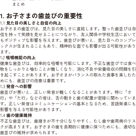
まとめ
1. お子さまの歯並びの重要性
1.1
見た目の美しさと自信の向上
お子さまの歯並びは、見た目の美しさに直結します。整った歯並びは自
信を持って笑顔を見せることにつながり、友人関係や学校生活において
もポジティブな影響を与えます。歯並びが悪いと、見た目へのコンプレ
ックスが生まれることもあり、精神的な面でも影響が出る可能性があり
ます。
1.2
咀嚼機能の向上
健康な歯並びは、効率的な咀嚼を可能にします。不正な歯並びでは食べ
物をしっかりと噛むことが難しくなり、消化不良や栄養吸収の問題を引
き起こすことがあります。お子さまがバランスの取れた食事を楽しむた
めにも、歯並びの改善は重要です。
1.3
発音への影響
歯並びが悪いと、正しい発音が難しくなることがあります。特に「さ
行」や「た行」などの音は、舌の動きと歯の配置が密接に関わっていま
す。正しい発音はコミュニケーションの基本となるため、言語発達にも
影響を与える可能性があります。
1.4
歯の健康維持
不正な歯並びは、歯磨きが不十分になりやすく、むし歯や歯周病のリス
クが高まります。お子さまの歯を長期的に健康に保つためにも、適切な
歯並びの維持が求められます。