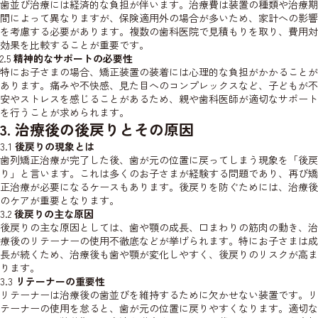
歯並び治療には経済的な負担が伴います。治療費は装置の種類や治療期
間によって異なりますが、保険適用外の場合が多いため、家計への影響
を考慮する必要があります。複数の歯科医院で見積もりを取り、費用対
効果を比較することが重要です。
2.5
精神的なサポートの必要性
特にお子さまの場合、矯正装置の装着には心理的な負担がかかることが
あります。痛みや不快感、見た目へのコンプレックスなど、子どもが不
安やストレスを感じることがあるため、親や歯科医師が適切なサポート
を行うことが求められます。
3. 治療後の後戻りとその原因
3.1
後戻りの現象とは
歯列矯正治療が完了した後、歯が元の位置に戻ってしまう現象を「後戻
り」と言います。これは多くのお子さまが経験する問題であり、再び矯
正治療が必要になるケースもあります。後戻りを防ぐためには、治療後
のケアが重要となります。
3.2
後戻りの主な原因
後戻りの主な原因としては、歯や顎の成長、口まわりの筋肉の動き、治
療後のリテーナーの使用不徹底などが挙げられます。特にお子さまは成
長が続くため、治療後も歯や顎が変化しやすく、後戻りのリスクが高ま
ります。
3.3
リテーナーの重要性
リテーナーは治療後の歯並びを維持するために欠かせない装置です。リ
テーナーの使用を怠ると、歯が元の位置に戻りやすくなります。適切な