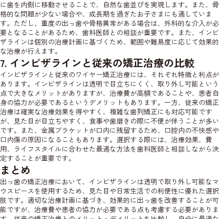
に歯を内側に移動させることで、自然な歯並びを実現します。また、骨
格的な問題が少ない場合や、成長期を過ぎたお子さまにも適していま
す。ただし、重度の出っ歯や骨格異常がある場合は、外科的な介入が必
要となることがあるため、歯科医師との相談が重要です。また、インビ
ザラインは個別の治療計画に基づくため、範囲や難易度に応じて効果的
な治療が行えます。
7. インビザラインと従来の矯正治療の比較
インビザラインと従来のワイヤー矯正治療には、それぞれ特徴と利点が
あります。インビザラインは透明で目立ちにくく、取り外し可能という
点で大きなメリットがありますが、治療費が高額であることや、患者自
身の協力が必要であるというデメリットもあります。一方、従来の矯正
治療は確実な治療効果を得やすく、複雑な歯列矯正にも対応可能です
が、見た目が目立ちやすく、食事や歯磨きの際に不便が伴うことが多い
です。また、金属ブラケットが口内に残留するため、口腔内の不快感や
口内傷の原因になることもあります。選択する際には、治療効果、費
用、ライフスタイルに合わせた最適な方法を歯科医師と相談しながら決
定することが重要です。
まとめ
出っ歯の矯正治療において、インビザラインは透明で取り外し可能なマ
ウスピースを使用するため、見た目や日常生活での利便性に優れた選択
肢です。適切な治療計画に基づき、効果的に出っ歯を改善することが可
能ですが、治療費や患者の協力が必要である点も考慮する必要がありま
す。従来の矯正治療とのメリット・デメリットを比較し、自分に最適な