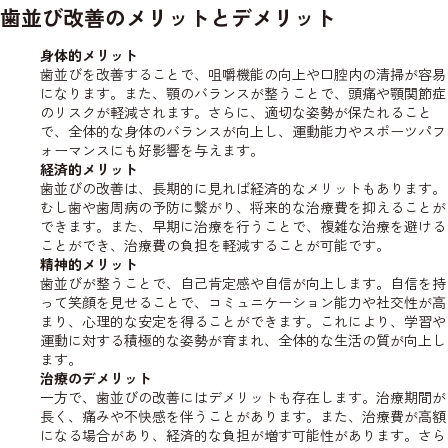
歯並び改善のメリットとデメリット
身体的メリット
歯並びを改善することで、咀嚼機能の向上や口腔内の清掃が容易
になります。また、顎のバランスが整うことで、頭痛や顎関節症
のリスクが軽減されます。さらに、適切な姿勢が保たれること
で、全体的な身体のバランスが向上し、運動能力やスポーツパフ
ォーマンスにも好影響を与えます。
経済的メリット
歯並びの改善は、長期的に見れば経済的なメリットもあります。
むし歯や歯周病の予防に繋がり、将来的な治療費を抑えることが
できます。また、早期に治療を行うことで、複雑な治療を避ける
ことができ、治療費の負担を軽減することが可能です。
精神的メリット
歯並びが整うことで、自己肯定感や自信が向上します。自信を持
って笑顔を見せることで、コミュニケーション能力や社交性が高
まり、心理的な安定を得ることができます。これにより、学習や
運動に対する積極的な姿勢が育まれ、全体的な生活の質が向上し
ます。
治療のデメリット
一方で、歯並びの改善にはデメリットも存在します。治療期間が
長く、痛みや不快感を伴うことがあります。また、治療費が高額
になる場合があり、経済的な負担が増す可能性があります。さら