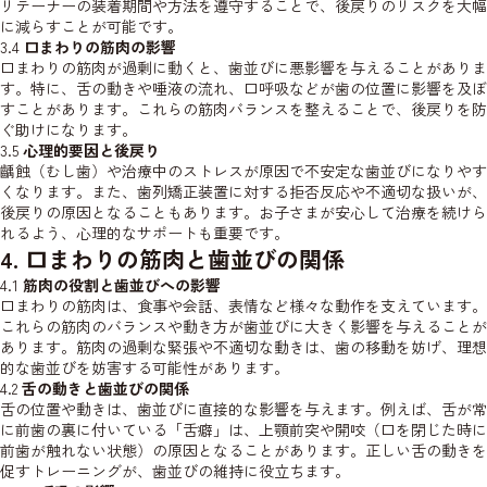
リテーナーの装着期間や方法を遵守することで、後戻りのリスクを大幅
に減らすことが可能です。
3.4
口まわりの筋肉の影響
口まわりの筋肉が過剰に動くと、歯並びに悪影響を与えることがありま
す。特に、舌の動きや唾液の流れ、口呼吸などが歯の位置に影響を及ぼ
すことがあります。これらの筋肉バランスを整えることで、後戻りを防
ぐ助けになります。
3.5
心理的要因と後戻り
齲蝕（むし歯）や治療中のストレスが原因で不安定な歯並びになりやす
くなります。また、歯列矯正装置に対する拒否反応や不適切な扱いが、
後戻りの原因となることもあります。お子さまが安心して治療を続けら
れるよう、心理的なサポートも重要です。
4. 口まわりの筋肉と歯並びの関係
4.1
筋肉の役割と歯並びへの影響
口まわりの筋肉は、食事や会話、表情など様々な動作を支えています。
これらの筋肉のバランスや動き方が歯並びに大きく影響を与えることが
あります。筋肉の過剰な緊張や不適切な動きは、歯の移動を妨げ、理想
的な歯並びを妨害する可能性があります。
4.2
舌の動きと歯並びの関係
舌の位置や動きは、歯並びに直接的な影響を与えます。例えば、舌が常
に前歯の裏に付いている「舌癖」は、上顎前突や開咬（口を閉じた時に
前歯が触れない状態）の原因となることがあります。正しい舌の動きを
促すトレーニングが、歯並びの維持に役立ちます。