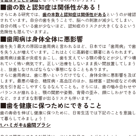
■
歯の数と認知症は関係性がある！
さらにある研究では、
歯の本数と認知症は関係性がある
というのが確認
されています。自分の歯を失うことで、脳への刺激が減少してしまい、
自分の残っている歯が少ないほど、認知症のリスクが大きくなるという
危険性も潜んでいますよ。
■
歯周病は身体全体に悪影響
歯を失う最大の原因は歯周病と言われるほど、日本では「歯周病」で歯
を失う人が増えています。これはとくに高齢者に顕著にあらわれます。
歯周病は歯茎が炎症をおこし、歯を支えている顎の骨などが少しずつ壊
れていく怖い病気です。正しい治療をしないまま長い間放置してしまう
と、抜歯しなければならない事態になることもあります。
さらに歯周病は、歯に悪いというだけでなく、身体全体に悪影響を及ぼ
します。最悪の場合、糖尿病・高血圧のほか、脳梗塞・認知症などの病
気を引き起こしやすくなるなんてことも。さらには、歯の噛み合わせや
バランスが崩れると、顎の関節や姿勢、背骨の歪み、顔にしわができる
など、さまざまな影響が出るリスクも伴います。
■
歯を健康に保つためにできること
歯の寿命を伸ばし健康に保つために、日常生活では下記のことを意識し
て暮らしてみましょう！
1.ハミガキ&歯間ブラシ