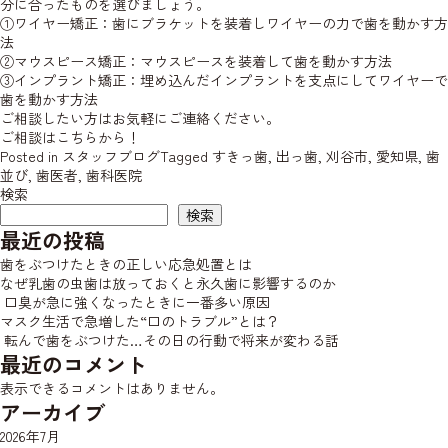
分に合ったものを選びましょう。
①ワイヤー矯正：歯にブラケットを装着しワイヤーの力で歯を動かす方
法
②マウスピース矯正：マウスピースを装着して歯を動かす方法
③インプラント矯正：埋め込んだインプラントを支点にしてワイヤーで
歯を動かす方法
ご相談したい方はお気軽にご連絡ください。
ご相談はこちらから！
Posted in
スタッフブログ
Tagged
すきっ歯
,
出っ歯
,
刈谷市
,
愛知県
,
歯
並び
,
歯医者
,
歯科医院
検索
検索
最近の投稿
歯をぶつけたときの正しい応急処置とは
なぜ乳歯の虫歯は放っておくと永久歯に影響するのか
口臭が急に強くなったときに一番多い原因
マスク生活で急増した“口のトラブル”とは？
転んで歯をぶつけた…その日の行動で将来が変わる話
最近のコメント
表示できるコメントはありません。
アーカイブ
2026年7月