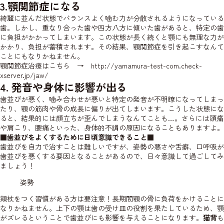
3.顎関節症になる
綺麗に並んだ状態でバランスよく噛む力が分散されるようになっている
歯。しかし、重なり合った歯や四方八方に傾いた歯があると、特定の歯
に負担がかかってしまいます。この状態が長く続くと顎にも無理な力が
かかり、負担が蓄積されます。その結果、顎関節症を引き起こすなんて
ことにもなりかねません。
顎関節症治療はこちら →
http://yamamura-test-com.check-
xserver.jp/jaw/
4. 発音や身体に影響が出る
歯並びが悪く、噛み合わせが悪いと特定の発音が不明瞭になってしまっ
たり、顎の筋肉や骨の成長に偏りが出てしまいます。こうした状態にな
ると、結果的には顔立ちが歪んでしまうなんてことも…。さらには頭痛
や肩こり、腰痛といった、身体的不調の原因になることもありますよ。
■歯並びをよくするために日頃意識できること■
歯並びを自力で治すことは難しいですが、姿勢の悪さや舌癖、口呼吸が
歯並びを悪くする要因となることがあるので、日々意識して過ごしてみ
ましょう！
姿勢
頬杖をつく習慣がある方は要注意！長期間顎の骨に負荷をかけることに
なりかねません。上下の顎は歯の受け皿の役割を果たしているため、顎
がズレるということで歯並びにも影響を与えることになります。
猫背
も