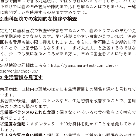
自分で簡単にできる対処法は、やはり毎日のハミガキ！しかし、ハミガ
キだけでは歯の凹凸箇所や隙間まで汚れを取ることはできません。一緒
に歯間ブラシを使用するのがおすすめですよ。
2.歯科医院での定期的な検診や検査
定期的に歯科医院で検査や検診をすることで、歯のトラブルの早期発見
や早期治療につながります。早い時期に小さい虫歯が見つかれば、治療
回数も費用も最小限に抑えられますよ。さらに、歯石除去を定期的に行
うことで、虫歯予防にもなります。「まだ大丈夫」と放置するのではな
く、少しでも気になるところがある方は、早めに歯医者さんに行きまし
ょう。
定期検診の詳細はこちら：http://yamamura-test-com.check-
xserver.jp/checkup/
3.生活習慣を見直す
歯周病は、口腔内の環境のほかにも生活習慣との関係も深いと言われて
います。
食習慣や喫煙、睡眠、ストレスなど、生活習慣を改善することで、歯周
病の予防にも繋がります。
①
栄養バランスのとれた食事：
偏りなくいろいろな食べ物をよく噛んで
食べましょう。
②
適度な運動：
まずは今より「＋10分身体を動かすことを意識してみま
しょう。
③
十分な質の良い睡眠：
規則正しい生活をして質の良い睡眠を心がけま