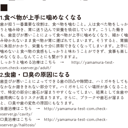
■
1.食べ物が上手に噛めなくなる
歯が担う一番重要な役割は、食べ物を噛むこと。人は食べた物をしっか
りと噛み砕き、胃に送り込んで栄養を吸収しています。こうした働き
も、歯並びが悪いことによって食べ物が上手に噛めなくなり、細かく噛
み砕かれないまま食べ物が胃に運ばれてしまいます。そうすると、胃腸
に負担がかかり、栄養も十分に摂取できなくなってしまいます。上手に
噛めないと食べ物の食感もしっかりと味わうことができず、食事も楽し
めなくなる…なんてことにも繋がりますよ。
しっかりと噛める治療はこちら →
http://yamamura-test-
com.check-xserver.jp/adult/
2.虫歯・口臭の原因になる
歯並びが悪いことによってできる歯の凹凸や隙間は、ハミガキをしても
なかなか磨ききれない部分です。ハミガキしにくい場所が多くなること
で、特定の部分に歯石が溜まりやすくなってしまい、結果として虫歯や
歯周病になるリスクが高まります。さらに、プラークや歯石が溜まる
と、口臭や歯の変色の原因にもなります。
虫歯治療はこちら →
http://yamamura-test-com.check-
xserver.jp/cavity/
口臭治療はこちら →
http://yamamura-test-com.check-
xserver.jp/halitosis/