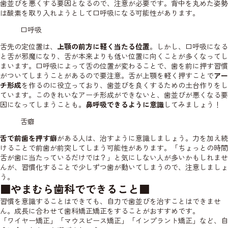
歯並びを悪くする要因となるので、注意が必要です。背中を丸めた姿勢
は酸素を取り入れようとして口呼吸になる可能性があります。
口呼吸
舌先の定位置は、
上顎の前方に軽く当たる位置
。しかし、口呼吸になる
と舌が邪魔になり、舌が本来よりも低い位置に向くことが多くなってし
まいます。口呼吸によって舌の位置が変わることで、歯を前に押す習慣
がついてしまうことがあるので要注意。舌が上顎を軽く押すことで
アー
チ形成
を作るのに役立っており、歯並びを良くするための土台作りをし
ています。このきれいなアーチ形成ができないと、歯並びが悪くなる要
因になってしまうことも。
鼻呼吸できるように意識
してみましょう！
舌癖
舌で前歯を押す癖
がある人は、治すように意識しましょう。力を加え続
けることで前歯が前突してしまう可能性があります。「ちょっとの時間
舌が歯に当たっているだけでは？」と気にしない人が多いかもしれませ
んが、習慣化することで少しずつ歯が動いてしまうので、注意しましょ
う。
■
やまむら歯科で
できること■
習慣を意識することはできても、自力で歯並びを治すことはできませ
ん。成長に合わせて歯科矯正矯正をすることがおすすめです。
「ワイヤー矯正」「マウスピース矯正」「インプラント矯正」など、自