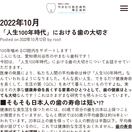
2022年10月
「人生100年時代」における歯の大切さ
Posted on
2022年10月12日
by
root
100年噛める口腔内をサポートします！
こんにちは、愛知県刈谷市のやまむら歯科です！
今回は、「人生100年時代」における歯の大切さについてお話させてい
ただきます。
医療の発展により、私たち人間の平均寿命は伸び「人生100年時代」な
んていわれるようになりました。そんな長い人生、できるだけ健康寿命
を長くして、生活の質（QOL）をあげて暮らしたいものですよね。実
はその大事な
健康寿命を長くする要素のひとつとして、歯の健康はとっ
ても大切
なんです！これはさまざまな研究でも明らかになっています。
■
そもそも日本人の歯の寿命は短い!?
健康的な食生活を保つためには、80歳で自分の歯を20本以上保つこと
が推奨されていますが、なんと現状では80歳の平均歯数は約14本とい
われています。20本以上の歯を保っている人の割合は半数以下。平均寿
命が延びているのに、これでは健康的な生活をおくれません。
歯の寿命
を延ばすことが課題
となっているのがわかります。