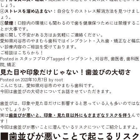
しょう。
④
ストレスを溜め込まない：
自分なりのストレス解消方法を見つけまし
ょう。
⑤
禁煙：
口腔内の環境にも関わるので歯を健康保つためには禁煙するこ
とが大事です。
歯に関して不安がある方はお気軽にご連絡ください。
愛知県刈谷市のやまむら歯科ではインプラント・入れ歯・矯正など幅広
い診療内容のご相談を受けております。
ご相談はこちらから！
Posted in
スタッフブログ
Tagged
インプラント
,
刈谷市
,
歯医者
,
歯科医
院
,
矯正
見た目や印象だけじゃない！歯並びの大切さ
Posted on
2022年10月7日
by
root
こんにちは、愛知県刈谷市のやまむら歯科です。
今回は歯並びの大切さについてお話させていただきます。
歯並びは、印象や見た目だけに影響すると思っている人も多いのではな
いでしょうか？
実は
歯並びが悪いと、印象・見た目以外にもさまざなリスクを伴う
んで
す！
今回は歯並びが悪いことに潜んでいるリスクについてご紹介しますよ。
■歯並びが悪いことで起こるリスク