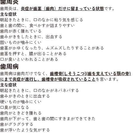
歯周炎
歯周炎は、
炎症が歯茎（歯肉）だけに留まっている状態
です。
主な症状
朝起きたときに、口のなかに粘り気を感じる
歯と歯の間に、食べかすが詰まりやすい
歯肉が赤く腫れている
歯みがきをしたときに、出血する
固いものが噛みにくい
歯茎がかゆくなったり、ムズムズしたりすることがある
歯茎を押すと、膿が出ることがある
口が臭いといわれることがある
歯周病
歯周病は歯肉だけでなく、
歯槽骨[しそうこつ](歯を支えている顎の骨)
にまで炎症が進行し、歯槽骨が吸収されていること
を言います。
主な症状
朝起きたときに、口のなかがネバネバする
歯みがきのときに出血する
硬いものが噛みにくい
口臭が気になる
歯肉がときどき腫れる
歯肉が下がって、歯と歯の間にすきまができてきた
歯がグラグラする
歯が浮いたような気がする