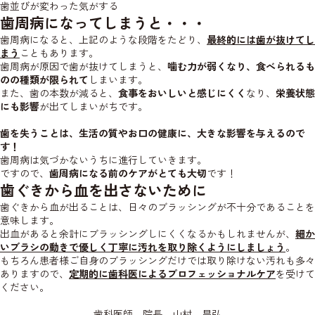
歯並びが変わった気がする
歯周病になってしまうと・・・
歯周病になると、上記のような段階をたどり、
最終的には歯が抜けてし
まう
こともあります。
歯周病が原因で歯が抜けてしまうと、
噛む力が弱くなり、食べられるも
のの種類が限られて
しまいます。
また、歯の本数が減ると、
食事をおいしいと感じにくく
なり、
栄養状態
にも影響
が出てしまいがちです。
歯を失うことは、生活の質やお口の健康に、大きな影響を与えるので
す！
歯周病は気づかないうちに進行していきます。
ですので、
歯周病になる前のケアがとても大切
です！
歯ぐきから血を出さないために
歯ぐきから血が出ることは、日々のブラッシングが不十分であることを
意味します。
出血があると余計にブラッシングしにくくなるかもしれませんが、
細か
いブラシの動きで優しく丁寧に汚れを取り除くようにしましょう
。
もちろん患者様ご自身のブラッシングだけでは取り除けない汚れも多々
ありますので、
定期的に歯科医によるプロフェッショナルケア
を受けて
ください。
歯科医師 院長 山村 昌弘