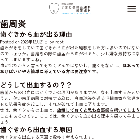
歯周炎
歯ぐきから血が出る理由
Posted on
2022年12月21日
by
root
歯みがきをしていて歯ぐきから血が出た経験をした方は多いのではない
のでしょうか。歯磨きの際に歯茎から血が出ると、少し嫌な気持ちにな
ってしまいますよね。
血が出たからと言ってもたくさんではないし、痛くもないし、
ほおって
おけばいいやと簡単に考えている方は要注意
です。
どうして出血するの？？
歯茎からの出血にはいくつかの原因がありますが、なぜ出血するかとい
うと、体が歯周病菌に対抗する為に、白血球等を送る毛細血管を発達さ
せた結果炎症を起こし、それが破れて出血に至ります。
実は、歯ぐきからの出血は、
放置しておくと思わぬ事態を招いてしまう
こともあるのです。ここでは、歯ぐきから血が出る理由を探ってみまし
ょう。
歯ぐきから出血する原因
歯ぐきから出血する原因は数多く考えられます。