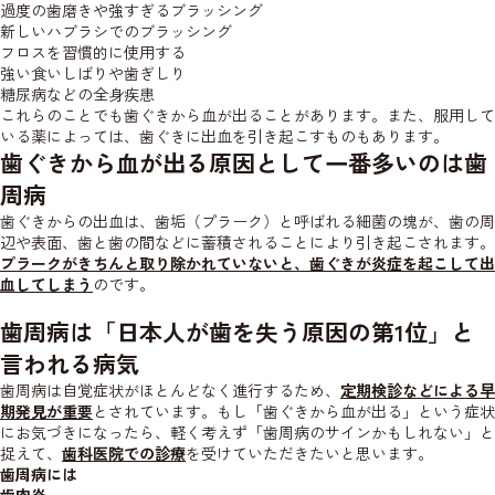
過度の歯磨きや強すぎるブラッシング
新しいハブラシでのブラッシング
フロスを習慣的に使用する
強い食いしばりや歯ぎしり
糖尿病などの全身疾患
これらのことでも歯ぐきから血が出ることがあります。また、服用して
いる薬によっては、歯ぐきに出血を引き起こすものもあります。
歯ぐきから血が出る原因として一番多いのは歯
周病
歯ぐきからの出血は、歯垢（プラーク）と呼ばれる細菌の塊が、歯の周
辺や表面、歯と歯の間などに蓄積されることにより引き起こされます。
プラークがきちんと取り除かれていないと、歯ぐきが炎症を起こして出
血してしまう
のです。
歯周病は「日本人が歯を失う原因の第1位」と
言われる病気
歯周病は自覚症状がほとんどなく進行するため、
定期検診などによる早
期発見が重要
とされています。もし「歯ぐきから血が出る」という症状
にお気づきになったら、軽く考えず「歯周病のサインかもしれない」と
捉えて、
歯科医院での診療
を受けていただきたいと思います。
歯周病には