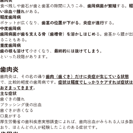
歯肉炎
食べ残しや歯石が歯と歯茎の隙間に入りこみ、
歯周病菌が繁殖
する。
軽
い出血
や
腫れ
がある。
軽度歯周病
ポケットが広くなり、
歯茎の位置が下がる
。
炎症が進行
する。
中度歯周病
歯周病菌が歯を支える骨（歯槽骨）を溶かしはじめ
る。歯茎から膿が出
ることもある。
重度歯周病
歯の根も溶けて
小さくなり、
最終的には抜けてしまう
。
といった段階があります。
歯肉炎
歯肉炎は、その名の通り
歯肉（歯ぐき）だけに炎症が生じている状態
で、比較的軽度の歯周病です。
症状は軽度でしっかりケアすれば症状は
おさまってきます
。
主な症状
歯ぐきの腫れ
ブラッシング後の出血
歯ぐきが赤くなる
口臭がする
厚生労働省の歯科疾患実態調査によれば、歯肉出血がみられる人は多数
おり、ほとんどの人が経験したことのある症状です。