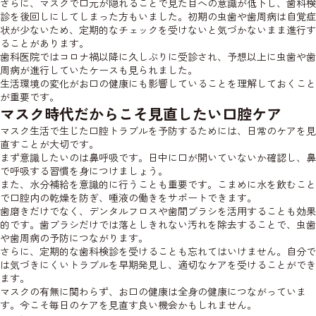
さらに、マスクで口元が隠れることで見た目への意識が低下し、歯科検
診を後回しにしてしまった方もいました。初期の虫歯や歯周病は自覚症
状が少ないため、定期的なチェックを受けないと気づかないまま進行す
ることがあります。
歯科医院ではコロナ禍以降に久しぶりに受診され、予想以上に虫歯や歯
周病が進行していたケースも見られました。
生活環境の変化がお口の健康にも影響していることを理解しておくこと
が重要です。
マスク時代だからこそ見直したい口腔ケア
マスク生活で生じた口腔トラブルを予防するためには、日常のケアを見
直すことが大切です。
まず意識したいのは鼻呼吸です。日中に口が開いていないか確認し、鼻
で呼吸する習慣を身につけましょう。
また、水分補給を意識的に行うことも重要です。こまめに水を飲むこと
で口腔内の乾燥を防ぎ、唾液の働きをサポートできます。
歯磨きだけでなく、デンタルフロスや歯間ブラシを活用することも効果
的です。歯ブラシだけでは落としきれない汚れを除去することで、虫歯
や歯周病の予防につながります。
さらに、定期的な歯科検診を受けることも忘れてはいけません。自分で
は気づきにくいトラブルを早期発見し、適切なケアを受けることができ
ます。
マスクの有無に関わらず、お口の健康は全身の健康につながっていま
す。今こそ毎日のケアを見直す良い機会かもしれません。