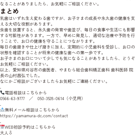
なることがありましたら、お気軽にご相談ください。
まとめ
乳歯はいずれ生え変わる歯ですが、お子さまの成長や永久歯の健康を支
える大切な役割があります。
虫歯を放置すると、永久歯の発育や歯並び、毎日の食事や生活にも影響
する可能性があります。一方で、早めに発見し、適切な治療や予防を行
うことで、お口の健康を守ることにつながります。
毎日の歯磨きや仕上げ磨きに加え、定期的に小児歯科を受診し、お口の
状態を確認することが将来の健康な歯への第一歩です。
お子さまのお口について少しでも気になることがありましたら、どうぞ
お気軽にご相談ください。
以上、愛知県刈谷市の歯医者、やまむら総合歯科矯正歯科 歯科医師 院
長の山村昌弘でした。
なにかご相談がございましたらお気軽にご連絡ください。
.
電話相談はこちらから
0566-63-9777 ／ 050-3528-0614（小児用）
.
無料メール相談はこちらから
https://yamamura-dc.com/contact
.
WEB初診予約はこちらから
大人⇩