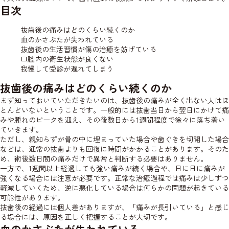
目次
抜歯後の痛みはどのくらい続くのか
血のかさぶたが失われている
抜歯後の生活習慣が傷の治癒を妨げている
口腔内の衛生状態が良くない
我慢して受診が遅れてしまう
抜歯後の痛みはどのくらい続くのか
まず知っておいていただきたいのは、抜歯後の痛みが全く出ない人はほ
とんどいないということです。一般的には抜歯当日から翌日にかけて痛
みや腫れのピークを迎え、その後数日から1週間程度で徐々に落ち着い
ていきます。
ただし、親知らずが骨の中に埋まっていた場合や歯ぐきを切開した場合
などは、通常の抜歯よりも回復に時間がかかることがあります。そのた
め、術後数日間の痛みだけで異常と判断する必要はありません。
一方で、1週間以上経過しても強い痛みが続く場合や、日に日に痛みが
強くなる場合には注意が必要です。正常な治癒過程では痛みは少しずつ
軽減していくため、逆に悪化している場合は何らかの問題が起きている
可能性があります。
抜歯後の経過には個人差がありますが、「痛みが長引いている」と感じ
る場合には、原因を正しく把握することが大切です。