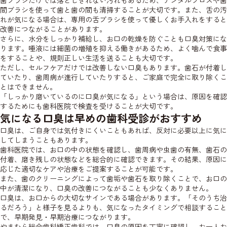
歯ブラシだけでは落としきれない汚れもあるため、デンタルフロスや歯
間ブラシを使って歯と歯の間も清掃することが大切です。また、舌の汚
れが気になる場合は、専用の舌ブラシを使って優しくお手入れをすると
改善につながることがあります。
さらに、水分をしっかり補給し、お口の乾燥を防ぐことも口臭対策にな
ります。唾液には細菌の増殖を抑える働きがあるため、よく噛んで食事
をすることや、規則正しい生活を送ることも大切です。
ただし、セルフケアだけでは改善しない口臭もあります。歯石が付着し
ていたり、歯周病が進行していたりすると、ご家庭で完全に取り除くこ
とはできません。
「しっかり磨いているのに口臭が気になる」という場合は、原因を確認
するためにも歯科医院で検査を受けることが大切です。
気になる口臭は早めの歯科受診がおすすめ
口臭は、ご自身では気付きにくいこともあれば、反対に必要以上に気に
してしまうこともあります。
歯科医院では、お口の中の状態を確認し、歯周病や虫歯の有無、歯石の
付着、磨き残しの状態などを総合的に確認できます。その結果、原因に
応じた適切なケアや治療をご提案することが可能です。
また、歯のクリーニングによって歯垢や歯石を取り除くことで、お口の
中が清潔になり、口臭の改善につながることも少なくありません。
口臭は、お口からの大切なサインである場合があります。「そのうち治
るだろう」と様子を見るよりも、気になったタイミングで相談すること
で、早期発見・早期治療につながります。
やまむら総合歯科矯正歯科では、口臭の原因を丁寧に確認し、お一人お