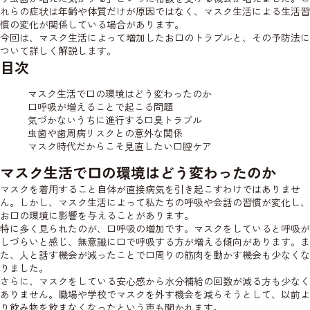
れらの症状は年齢や体質だけが原因ではなく、マスク生活による生活習
慣の変化が関係している場合があります。
今回は、マスク生活によって増加したお口のトラブルと、その予防法に
ついて詳しく解説します。
目次
マスク生活で口の環境はどう変わったのか
口呼吸が増えることで起こる問題
気づかないうちに進行する口臭トラブル
虫歯や歯周病リスクとの意外な関係
マスク時代だからこそ見直したい口腔ケア
マスク生活で口の環境はどう変わったのか
マスクを着用すること自体が直接病気を引き起こすわけではありませ
ん。しかし、マスク生活によって私たちの呼吸や会話の習慣が変化し、
お口の環境に影響を与えることがあります。
特に多く見られたのが、口呼吸の増加です。マスクをしていると呼吸が
しづらいと感じ、無意識に口で呼吸する方が増える傾向があります。ま
た、人と話す機会が減ったことで口周りの筋肉を動かす機会も少なくな
りました。
さらに、マスクをしている安心感から水分補給の回数が減る方も少なく
ありません。職場や学校でマスクを外す機会を減らそうとして、以前よ
り飲み物を飲まなくなったという声も聞かれます。