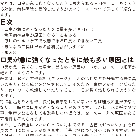
今回は、口臭が急に強くなったときに考えられる原因や、ご自身ででき
る対策、歯科医院を受診したほうがよいケースについて詳しくご紹介し
ます。
目次
・口臭が急に強くなったときに最も多い原因とは
・歯周病や虫歯が原因になることもある
・毎日のセルフケアで改善できる口臭とできない口臭
・気になる口臭は早めの歯科受診がおすすめ
・まとめ
口臭が急に強くなったときに最も多い原因とは
口臭が急に強くなった場合、最も多い原因の一つが、お口の中の細菌が
増えてしまうことです。
細菌は、食べかすや歯垢（プラーク）、舌の汚れなどを分解する際に臭
いのもととなる成分を発生させます。そのため、歯磨きが不十分だった
り、お口の中が乾燥していたりすると、口臭が強く感じられるようにな
ります。
特に朝起きたときや、長時間食事をしていないときは唾液の量が少なく
なり、一時的に口臭が強くなることがあります。しかし、水分補給や食
事、歯磨きなどをしても改善しない場合は、お口の中に別の原因がある
可能性も考えられます。
また、舌の表面についた白っぽい汚れである「舌苔（ぜったい）」も口
臭の原因になることがあります。舌苔は誰にでも多少はありますが、厚