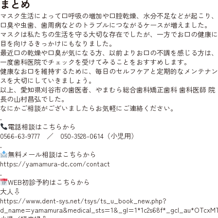
まとめ
マスク生活によって口呼吸の増加や口腔乾燥、水分不足などが起こり、
口臭や虫歯、歯周病などのトラブルにつながるケースが増えました。
マスクは私たちの生活を守る大切な存在でしたが、一方でお口の健康に
目を向けるきっかけにもなりました。
最近口の乾燥や口臭が気になる方、以前よりお口の不調を感じる方は、
一度歯科医院でチェックを受けてみることをおすすめします。
健康なお口を維持するために、毎日のセルフケアと定期的なメンテナン
スを大切にしていきましょう。
以上、愛知県刈谷市の歯医者、やまむら総合歯科矯正歯科 歯科医師
院
長の山村
昌弘でした。
なにかご相談がございましたらお気軽にご連絡ください。
.
電話相談はこちらから
0566-63-9777 ／ 050-3528-0614（小児用）
.
無料メール相談はこちらから
https://yamamura-dc.com/contact
.
WEB初診予約はこちらから
大人⇩
https://www.dent-sys.net/tsys/ts_u_book_new.php?
d_name=yamamura&medical_sts=1&_gl=1*1c2s68f*_gcl_au*OTcxM