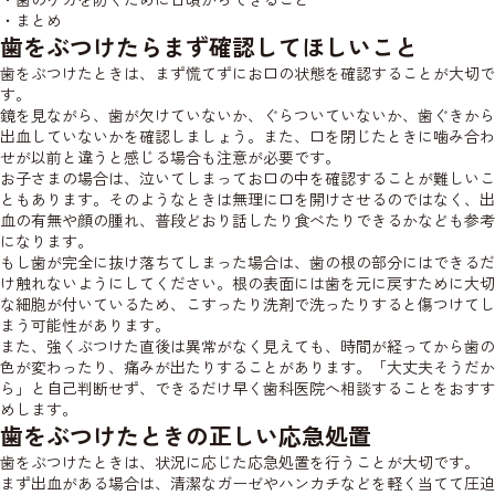
・まとめ
歯をぶつけたらまず確認してほしいこと
歯をぶつけたときは、まず慌てずにお口の状態を確認することが大切で
す。
鏡を見ながら、歯が欠けていないか、ぐらついていないか、歯ぐきから
出血していないかを確認しましょう。また、口を閉じたときに噛み合わ
せが以前と違うと感じる場合も注意が必要です。
お子さまの場合は、泣いてしまってお口の中を確認することが難しいこ
ともあります。そのようなときは無理に口を開けさせるのではなく、出
血の有無や顔の腫れ、普段どおり話したり食べたりできるかなども参考
になります。
もし歯が完全に抜け落ちてしまった場合は、歯の根の部分にはできるだ
け触れないようにしてください。根の表面には歯を元に戻すために大切
な細胞が付いているため、こすったり洗剤で洗ったりすると傷つけてし
まう可能性があります。
また、強くぶつけた直後は異常がなく見えても、時間が経ってから歯の
色が変わったり、痛みが出たりすることがあります。「大丈夫そうだか
ら」と自己判断せず、できるだけ早く歯科医院へ相談することをおすす
めします。
歯をぶつけたときの正しい応急処置
歯をぶつけたときは、状況に応じた応急処置を行うことが大切です。
まず出血がある場合は、清潔なガーゼやハンカチなどを軽く当てて圧迫