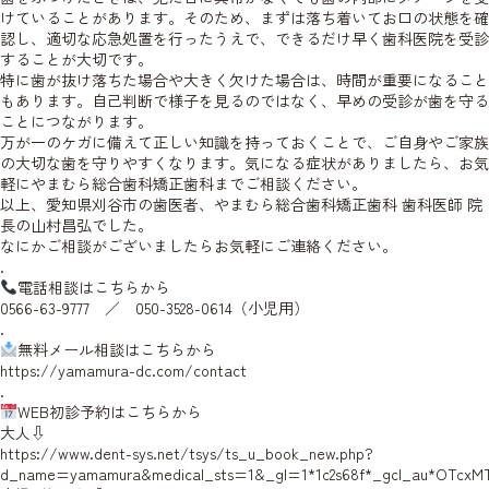
けていることがあります。そのため、まずは落ち着いてお口の状態を確
認し、適切な応急処置を行ったうえで、できるだけ早く歯科医院を受診
することが大切です。
特に歯が抜け落ちた場合や大きく欠けた場合は、時間が重要になること
もあります。自己判断で様子を見るのではなく、早めの受診が歯を守る
ことにつながります。
万が一のケガに備えて正しい知識を持っておくことで、ご自身やご家族
の大切な歯を守りやすくなります。気になる症状がありましたら、お気
軽にやまむら総合歯科矯正歯科までご相談ください。
以上、愛知県刈谷市の歯医者、やまむら総合歯科矯正歯科 歯科医師
院
長の山村
昌弘でした。
なにかご相談がございましたらお気軽にご連絡ください。
.
電話相談はこちらから
0566-63-9777 ／ 050-3528-0614（小児用）
.
無料メール相談はこちらから
https://yamamura-dc.com/contact
.
WEB初診予約はこちらから
大人⇩
https://www.dent-sys.net/tsys/ts_u_book_new.php?
d_name=yamamura&medical_sts=1&_gl=1*1c2s68f*_gcl_au*OTcxM