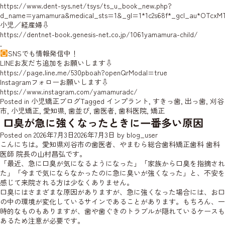
https://www.dent-sys.net/tsys/ts_u_book_new.php?
d_name=yamamura&medical_sts=1&_gl=1*1c2s68f*_gcl_au*OTcxM
小児／経産婦⇩
https://dentnet-book.genesis-net.co.jp/1061yamamura-child/
.
SNSでも情報発信中！
LINEお友だち追加をお願いします⇩
https://page.line.me/530pboah?openQrModal=true
Instagramフォローお願いします⇩
https://www.instagram.com/yamamuradc/
Posted in
小児矯正ブログ
Tagged
インプラント
,
すきっ歯
,
出っ歯
,
刈谷
市
,
小児矯正
,
愛知県
,
歯並び
,
歯医者
,
歯科医院
,
矯正
口臭が急に強くなったときに一番多い原因
Posted on
2026年7月3日
2026年7月3日
by
blog_user
こんにちは。愛知県刈谷市の歯医者、やまむら総合歯科矯正歯科 歯科
医師
院長の山村
昌弘です。
「最近、急に口臭が気になるようになった」「家族から口臭を指摘され
た」「今まで気にならなかったのに急に臭いが強くなった」と、不安を
感じて来院される方は少なくありません。
口臭にはさまざまな原因がありますが、急に強くなった場合には、お口
の中の環境が変化しているサインであることがあります。もちろん、一
時的なものもありますが、歯や歯ぐきのトラブルが隠れているケースも
あるため注意が必要です。