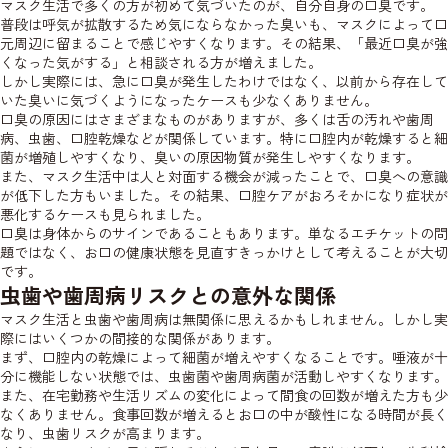
マスク生活で多くの方が初めて気づいたのが、自分自身の口臭です。
普段は呼気が拡散するため気にならなかった臭いも、マスクによって口
元周辺に留まることで感じやすくなります。その結果、「最近口臭が強
くなった気がする」と相談される方が増えました。
しかし実際には、急に口臭が発生したわけではなく、以前から存在して
いた臭いに気づくようになったケースも少なくありません。
口臭の原因にはさまざまなものがありますが、多くは舌の汚れや歯周
病、虫歯、口腔乾燥などが関係しています。特に口腔内が乾燥すると細
菌が増殖しやすくなり、臭いの原因物質が発生しやすくなります。
また、マスク生活中は人と対面する機会が減ったことで、口臭への意識
が低下した方もいました。その結果、口腔ケアがおろそかになり症状が
悪化するケースも見られました。
口臭は身体からのサインであることもあります。単なるエチケットの問
題ではなく、お口の健康状態を見直すきっかけとして考えることが大切
です。
虫歯や歯周病リスクとの意外な関係
マスク生活と虫歯や歯周病は無関係に思えるかもしれません。しかし実
際にはいくつかの間接的な関係があります。
まず、口腔内の乾燥によって細菌が増えやすくなることです。唾液が十
分に機能しない状態では、虫歯菌や歯周病菌が活動しやすくなります。
また、在宅勤務や生活リズムの変化によって間食の回数が増えた方も少
なくありません。食事回数が増えるとお口の中が酸性になる時間が長く
なり、虫歯リスクが高まります。