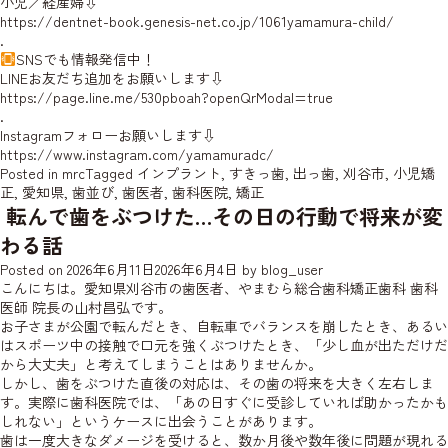
小児／経産婦⇩
https://dentnet-book.genesis-net.co.jp/1061yamamura-child/
.
SNSでも情報発信中！
LINEお友だち追加をお願いします⇩
https://page.line.me/530pboah?openQrModal=true
.
Instagramフォローお願いします⇩
https://www.instagram.com/yamamuradc/
Posted in
mrc
Tagged
インプラント
,
すきっ歯
,
出っ歯
,
刈谷市
,
小児矯
正
,
愛知県
,
歯並び
,
歯医者
,
歯科医院
,
矯正
転んで歯をぶつけた…その日の行動で将来が変
わる話
Posted on
2026年6月11日
2026年6月4日
by
blog_user
こんにちは。愛知県刈谷市の歯医者、やまむら総合歯科矯正歯科 歯科
医師
院長の山村
昌弘です。
お子さまが公園で転んだとき、自転車でバランスを崩したとき、あるい
はスポーツ中の接触で口元を強くぶつけたとき、「少し血が出ただけだ
から大丈夫」と考えてしまうことはありませんか。
しかし、歯をぶつけた直後の対応は、その歯の将来を大きく左右しま
す。実際に歯科医院では、「あの日すぐに受診していれば助かったかも
しれない」というケースに出会うことがあります。
歯は一度大きなダメージを受けると、数か月後や数年後に問題が現れる