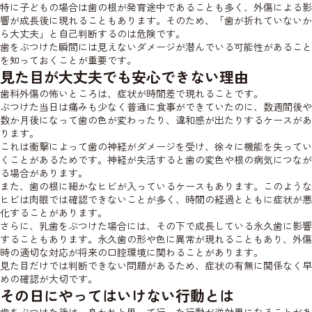
特に子どもの場合は歯の根が発育途中であることも多く、外傷による影
響が成長後に現れることもあります。そのため、「歯が折れていないか
ら大丈夫」と自己判断するのは危険です。
歯をぶつけた瞬間には見えないダメージが潜んでいる可能性があること
を知っておくことが重要です。
見た目が大丈夫でも安心できない理由
歯科外傷の怖いところは、症状が時間差で現れることです。
ぶつけた当日は痛みも少なく普通に食事ができていたのに、数週間後や
数か月後になって歯の色が変わったり、違和感が出たりするケースがあ
ります。
これは衝撃によって歯の神経がダメージを受け、徐々に機能を失ってい
くことがあるためです。神経が失活すると歯の変色や根の病気につなが
る場合があります。
また、歯の根に細かなヒビが入っているケースもあります。このような
ヒビは肉眼では確認できないことが多く、時間の経過とともに症状が悪
化することがあります。
さらに、乳歯をぶつけた場合には、その下で成長している永久歯に影響
することもあります。永久歯の形や色に異常が現れることもあり、外傷
時の適切な対応が将来の口腔環境に関わることがあります。
見た目だけでは判断できない問題があるため、症状の有無に関係なく早
めの確認が大切です。
その日にやってはいけない行動とは