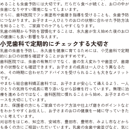
めることも虫歯予防には大切です。だらだら食べが続くと、お口の中が
虫歯になりやすい環境になってしまいます。
さらに、歯科医院でフッ素塗布や歯磨き指導を受けることも、虫歯予防
につながります。お子さま一人ひとりのお口の状態に合わせた予防方法
を知ることで、ご家庭でのケアもしやすくなります。
乳歯の時期から予防を習慣化することは、永久歯が生え始めた後のお口
の健康にも良い影響を与えます。
小児歯科で定期的にチェックする大切さ
乳歯の虫歯を予防し、永久歯を健康に育てるためには、小児歯科で定期
的にお口の状態を確認することがおすすめです。
歯科医院では、虫歯の有無だけでなく、歯の生え変わりや歯並び、歯磨
きの状態なども確認できます。お子さまの成長は一人ひとり異なるた
め、その時期に合わせたアドバイスを受けられることも大きなメリット
です。
やまむら総合歯科矯正歯科では、お子さまが安心して通えるよう、一人
ひとりの気持ちや成長に寄り添いながら診療を行っています。無理に治
療を進めるのではなく、歯科医院に慣れることから始め、お子さまのペ
ースを大切にしています。
また、保護者の方にもご家庭でのケア方法や仕上げ磨きのポイントなど
をわかりやすくお伝えし、お子さまのお口の健康を一緒に守っていきた
いと考えています。
刈谷市をはじめ、知立市、安城市、豊田市、豊明市、みよし市などから
も多くの方にご相談いただいています。乳歯の虫歯や歯並びなど、気に