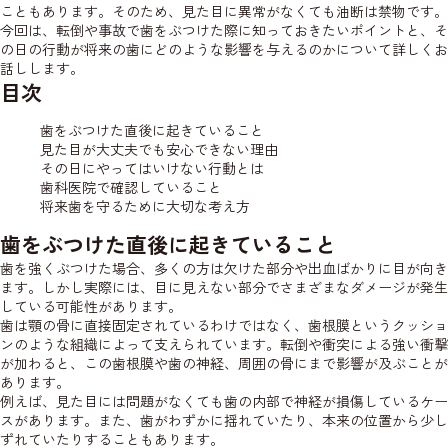
こともあります。そのため、見た目に異常がなくても油断は禁物です。
今回は、転倒や事故で歯をぶつけた際に知っておきたいポイントと、そ
の日の行動が将来の歯にどのような影響を与えるのかについて詳しくお
話しします。
目次
歯をぶつけた直後に起きていること
見た目が大丈夫でも安心できない理由
その日にやってはいけない行動とは
歯科医院で確認していること
将来歯を守るために大切な考え方
歯をぶつけた直後に起きていること
歯を強くぶつけた場合、多くの方は欠けた部分や出血ばかりに目が向き
ます。しかし実際には、目に見えない部分でさまざまなダメージが発生
している可能性があります。
歯は顎の骨に直接固定されているわけではなく、歯根膜というクッショ
ンのような組織によって支えられています。転倒や衝突による強い衝撃
が加わると、この歯根膜や歯の神経、周囲の骨にまで影響が及ぶことが
あります。
例えば、見た目には問題がなくても歯の内部で神経が損傷しているケー
スがあります。また、歯がわずかに揺れていたり、本来の位置から少し
ずれていたりすることもあります。