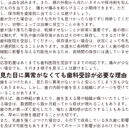
し、止血を試みます。また、頬の外側から冷たいタオルや保冷剤を包ん
だものを当てると、腫れや痛みを和らげることが期待できます。ただ
し、保冷剤を直接肌に当てることは避けましょう。
歯が欠けた場合は、小さな欠片でも見つかったら捨てずに持参してくだ
さい。状態によっては治療に役立つことがあります。
歯が抜け落ちた場合は、乾燥させないことが非常に重要です。歯の根に
は触れず、牛乳や歯の保存液があればその中に保存し、できるだけ早く
歯科医院を受診してください。保存液がない場合は、状況によって牛乳
が選択肢になることがあります。水道水に長時間つけておくと歯の根の
細胞に影響を与える可能性があるため、長時間の保存には適していませ
ん。
応急処置はあくまでも歯科医院を受診するまでの対応です。痛みが少な
い場合でも、そのまま様子を見ることは避けましょう。
見た目に異常がなくても歯科受診が必要な理由
歯をぶつけたあと、見た目に異常がないからと安心してしまう方も少な
くありません。しかし、歯の内部や歯を支える組織にダメージを受けて
いることがあります。
例えば、歯の神経が衰えたり、歯を支える骨や組織が傷ついたりしてい
る場合は、数週間から数か月経ってから症状が現れることもあります。
歯の色が黒っぽく変化したり、噛むと違和感が出たりすることもあるた
め、早めに状態を確認することが大切です。
また、乳歯を強くぶつけた場合は、その下で成長している永久歯に影響
を及ぼす可能性もあります。すべてのケースで影響が出るわけではあり