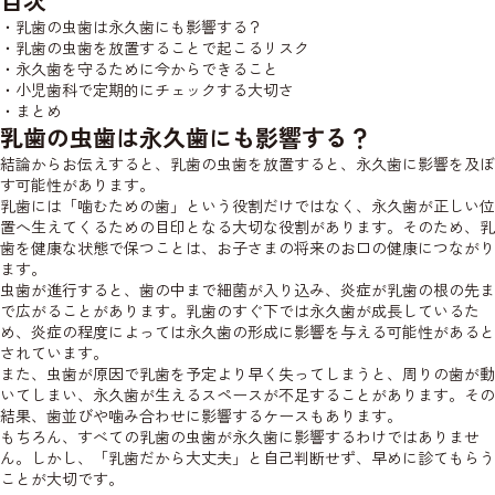
目次
・乳歯の虫歯は永久歯にも影響する？
・乳歯の虫歯を放置することで起こるリスク
・永久歯を守るために今からできること
・小児歯科で定期的にチェックする大切さ
・まとめ
乳歯の虫歯は永久歯にも影響する？
結論からお伝えすると、乳歯の虫歯を放置すると、永久歯に影響を及ぼ
す可能性があります。
乳歯には「噛むための歯」という役割だけではなく、永久歯が正しい位
置へ生えてくるための目印となる大切な役割があります。そのため、乳
歯を健康な状態で保つことは、お子さまの将来のお口の健康につながり
ます。
虫歯が進行すると、歯の中まで細菌が入り込み、炎症が乳歯の根の先ま
で広がることがあります。乳歯のすぐ下では永久歯が成長しているた
め、炎症の程度によっては永久歯の形成に影響を与える可能性があると
されています。
また、虫歯が原因で乳歯を予定より早く失ってしまうと、周りの歯が動
いてしまい、永久歯が生えるスペースが不足することがあります。その
結果、歯並びや噛み合わせに影響するケースもあります。
もちろん、すべての乳歯の虫歯が永久歯に影響するわけではありませ
ん。しかし、「乳歯だから大丈夫」と自己判断せず、早めに診てもらう
ことが大切です。