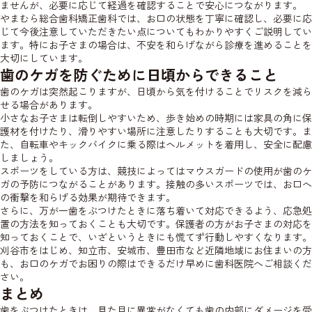
ませんが、必要に応じて経過を確認することで安心につながります。
やまむら総合歯科矯正歯科では、お口の状態を丁寧に確認し、必要に応
じて今後注意していただきたい点についてもわかりやすくご説明してい
ます。特にお子さまの場合は、不安を和らげながら診療を進めることを
大切にしています。
歯のケガを防ぐために日頃からできること
歯のケガは突然起こりますが、日頃から気を付けることでリスクを減ら
せる場合があります。
小さなお子さまは転倒しやすいため、歩き始めの時期には家具の角に保
護材を付けたり、滑りやすい場所に注意したりすることも大切です。ま
た、自転車やキックバイクに乗る際はヘルメットを着用し、安全に配慮
しましょう。
スポーツをしている方は、競技によってはマウスガードの使用が歯のケ
ガの予防につながることがあります。接触の多いスポーツでは、お口へ
の衝撃を和らげる効果が期待できます。
さらに、万が一歯をぶつけたときに落ち着いて対応できるよう、応急処
置の方法を知っておくことも大切です。保護者の方がお子さまの対応を
知っておくことで、いざというときにも慌てず行動しやすくなります。
刈谷市をはじめ、知立市、安城市、豊田市など近隣地域にお住まいの方
も、お口のケガでお困りの際はできるだけ早めに歯科医院へご相談くだ
さい。
まとめ
歯をぶつけたときは、見た目に異常がなくても歯の内部にダメージを受