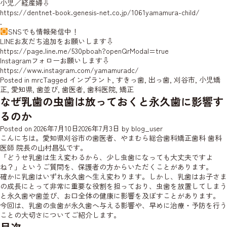
小児／経産婦⇩
https://dentnet-book.genesis-net.co.jp/1061yamamura-child/
.
SNSでも情報発信中！
LINEお友だち追加をお願いします⇩
https://page.line.me/530pboah?openQrModal=true
Instagramフォローお願いします⇩
https://www.instagram.com/yamamuradc/
Posted in
mrc
Tagged
インプラント
,
すきっ歯
,
出っ歯
,
刈谷市
,
小児矯
正
,
愛知県
,
歯並び
,
歯医者
,
歯科医院
,
矯正
なぜ乳歯の虫歯は放っておくと永久歯に影響す
るのか
Posted on
2026年7月10日
2026年7月3日
by
blog_user
こんにちは。愛知県刈谷市の歯医者、やまむら総合歯科矯正歯科 歯科
医師 院長の山村昌弘です。
「どうせ乳歯は生え変わるから、少し虫歯になっても大丈夫ですよ
ね？」というご質問を、保護者の方からいただくことがあります。
確かに乳歯はいずれ永久歯へ生え変わります。しかし、乳歯はお子さま
の成長にとって非常に重要な役割を担っており、虫歯を放置してしまう
と永久歯や歯並び、お口全体の健康に影響を及ぼすことがあります。
今回は、乳歯の虫歯が永久歯へ与える影響や、早めに治療・予防を行う
ことの大切さについてご紹介します。