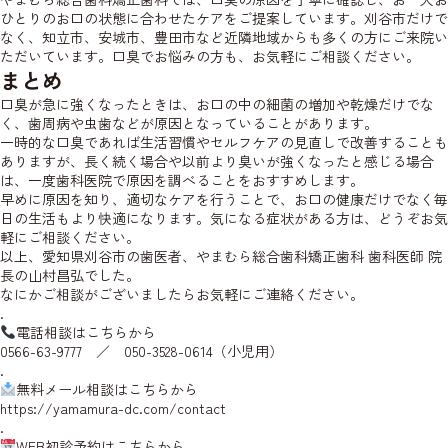
ひとりのお口の状態に合わせたケアをご提案しています。刈谷市だけで
なく、知立市、安城市、豊田市など近隣地域からも多くの方にご来院い
ただいています。口臭でお悩みの方も、お気軽にご相談ください。
まとめ
口臭が急に強くなったときは、お口の中の細菌の増加や乾燥だけでな
く、歯周病や虫歯などが原因となっていることがあります。
一時的な口臭であれば生活習慣やセルフケアの見直しで改善することも
ありますが、長く続く場合や以前より臭いが強くなったと感じる場合
は、一度歯科医院で原因を調べることをおすすめします。
早めに原因を知り、適切なケアを行うことで、お口の健康だけでなく毎
日の生活もより快適になります。気になる症状がある方は、どうぞお気
軽にご相談ください。
以上、愛知県刈谷市の歯医者、やまむら総合歯科矯正歯科 歯科医師
院
長の山村
昌弘でした。
なにかご相談がございましたらお気軽にご連絡ください。
.
電話相談はこちらから
0566-63-9777 ／ 050-3528-0614（小児用）
.
無料メール相談はこちらから
https://yamamura-dc.com/contact
.
WEB初診予約はこちらから