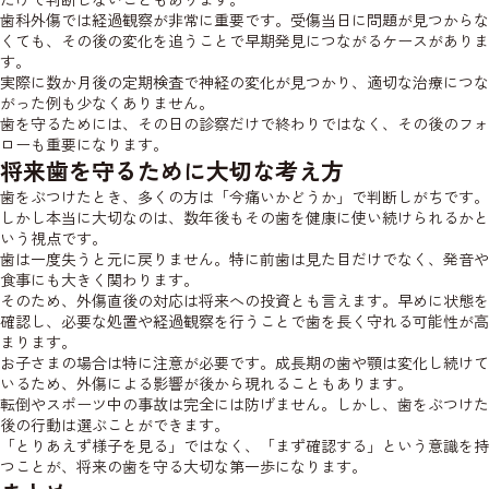
歯科外傷では経過観察が非常に重要です。受傷当日に問題が見つからな
くても、その後の変化を追うことで早期発見につながるケースがありま
す。
実際に数か月後の定期検査で神経の変化が見つかり、適切な治療につな
がった例も少なくありません。
歯を守るためには、その日の診察だけで終わりではなく、その後のフォ
ローも重要になります。
将来歯を守るために大切な考え方
歯をぶつけたとき、多くの方は「今痛いかどうか」で判断しがちです。
しかし本当に大切なのは、数年後もその歯を健康に使い続けられるかと
いう視点です。
歯は一度失うと元に戻りません。特に前歯は見た目だけでなく、発音や
食事にも大きく関わります。
そのため、外傷直後の対応は将来への投資とも言えます。早めに状態を
確認し、必要な処置や経過観察を行うことで歯を長く守れる可能性が高
まります。
お子さまの場合は特に注意が必要です。成長期の歯や顎は変化し続けて
いるため、外傷による影響が後から現れることもあります。
転倒やスポーツ中の事故は完全には防げません。しかし、歯をぶつけた
後の行動は選ぶことができます。
「とりあえず様子を見る」ではなく、「まず確認する」という意識を持
つことが、将来の歯を守る大切な第一歩になります。