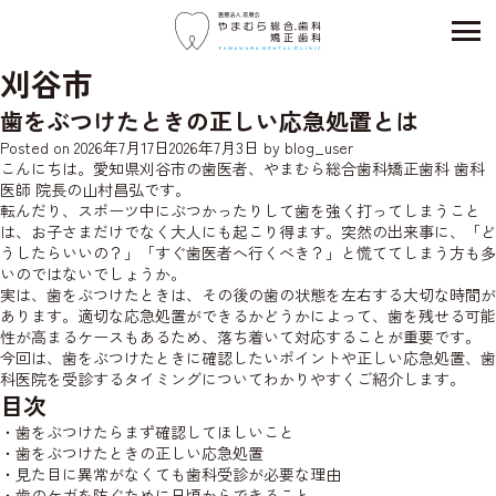
刈谷市
歯をぶつけたときの正しい応急処置とは
Posted on
2026年7月17日
2026年7月3日
by
blog_user
こんにちは。愛知県刈谷市の歯医者、やまむら総合歯科矯正歯科 歯科
医師
院長の山村
昌弘です。
転んだり、スポーツ中にぶつかったりして歯を強く打ってしまうこと
は、お子さまだけでなく大人にも起こり得ます。突然の出来事に、「ど
うしたらいいの？」「すぐ歯医者へ行くべき？」と慌ててしまう方も多
いのではないでしょうか。
実は、歯をぶつけたときは、その後の歯の状態を左右する大切な時間が
あります。適切な応急処置ができるかどうかによって、歯を残せる可能
性が高まるケースもあるため、落ち着いて対応することが重要です。
今回は、歯をぶつけたときに確認したいポイントや正しい応急処置、歯
科医院を受診するタイミングについてわかりやすくご紹介します。
目次
・歯をぶつけたらまず確認してほしいこと
・歯をぶつけたときの正しい応急処置
・見た目に異常がなくても歯科受診が必要な理由
・歯のケガを防ぐために日頃からできること