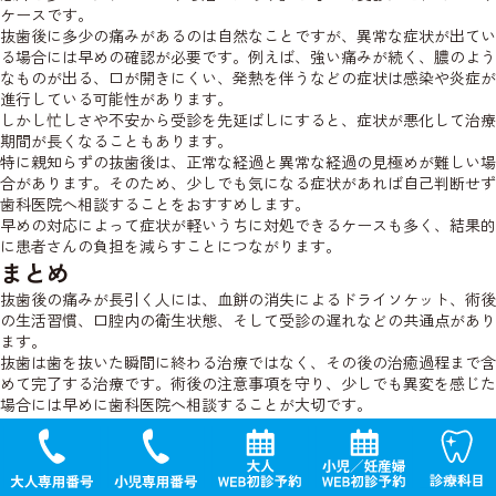
ケースです。
抜歯後に多少の痛みがあるのは自然なことですが、異常な症状が出てい
る場合には早めの確認が必要です。例えば、強い痛みが続く、膿のよう
なものが出る、口が開きにくい、発熱を伴うなどの症状は感染や炎症が
進行している可能性があります。
しかし忙しさや不安から受診を先延ばしにすると、症状が悪化して治療
期間が長くなることもあります。
特に親知らずの抜歯後は、正常な経過と異常な経過の見極めが難しい場
合があります。そのため、少しでも気になる症状があれば自己判断せず
歯科医院へ相談することをおすすめします。
早めの対応によって症状が軽いうちに対処できるケースも多く、結果的
に患者さんの負担を減らすことにつながります。
まとめ
抜歯後の痛みが長引く人には、血餅の消失によるドライソケット、術後
の生活習慣、口腔内の衛生状態、そして受診の遅れなどの共通点があり
ます。
抜歯は歯を抜いた瞬間に終わる治療ではなく、その後の治癒過程まで含
めて完了する治療です。術後の注意事項を守り、少しでも異変を感じた
場合には早めに歯科医院へ相談することが大切です。
痛みを最小限に抑え、スムーズな回復につなげるためにも、抜歯後の過
ごし方をぜひ意識してみてください。
以上、愛知県刈谷市の歯医者、やまむら総合歯科矯正歯科 歯科医師
院
長の山村
昌弘でした。