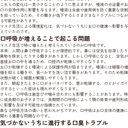
これらの変化は一見小さなことのように思えますが、唾液の分泌量やお
口の自浄作用に影響を与えます。唾液は虫歯や歯周病を防ぐ重要な役割
を担っているため、その働きが低下するとさまざまなトラブルにつなが
る可能性があります。
マスク生活による環境変化は、気づかないうちにお口の健康へ影響を与
えていたのです。
口呼吸が増えることで起こる問題
マスク生活で特に増えたと考えられているのが口呼吸です。
本来、人間は鼻で呼吸することが理想的です。鼻には空気を加湿したり
異物を除去したりする働きがあります。しかし口呼吸になると、空気が
直接お口の中を通るため、口腔内が乾燥しやすくなります。
お口が乾燥すると唾液による保護作用が弱まります。唾液には細菌の増
殖を抑える働きや、食べかすを洗い流す働きがあります。そのため乾燥
状態が続くと細菌が繁殖しやすくなります。
また、朝起きたときに口がネバネバする、唇が乾燥する、のどがイガイ
ガするといった症状も現れやすくなります。
さらに、口呼吸は歯並びや噛み合わせにも影響することがあります。特
に成長期のお子さまでは、長期間の口呼吸によって顎の発育や歯列形成
に影響を及ぼす可能性が指摘されています。
単なる呼吸方法の違いと思われがちですが、口呼吸はお口全体の健康に
関わる重要な問題なのです。
気づかないうちに進行する口臭トラブル