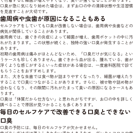
く付着すると細菌が増えやすくなり、臭いが強くなることがあります。
口臭が急に気になり始めた場合は、まずお口の中の清掃状態や生活習慣
を見直すことが大切です。
歯周病や虫歯が原因になることもある
セルフケアをしていても口臭が改善しない場合は、歯周病や虫歯などの
病気が関係していることがあります。
歯周病では、歯ぐきの炎症によって細菌が増え、歯周ポケットの中に汚
れがたまります。この状態が続くと、独特の強い口臭が発生することが
あります。
初期の歯周病は痛みがほとんどないため、「口臭だけが気になる」とい
うケースも珍しくありません。歯ぐきから血が出る、腫れている、歯が
浮くような感じがするといった症状がある場合は、一度歯科医院で診て
もらうことをおすすめします。
また、大きな虫歯では食べ物が詰まりやすくなったり、細菌が増えたり
することで口臭につながることがあります。さらに、被せ物や詰め物が
合わなくなり、その隙間に汚れがたまって臭いの原因になるケースもあ
ります。
口臭は「体質だから仕方ない」と思われがちですが、お口の中を詳しく
調べることで原因が見つかることも多くあります。
毎日のセルフケアで改善できる口臭とできない
口臭
口臭の予防には、毎日のセルフケアが欠かせません。