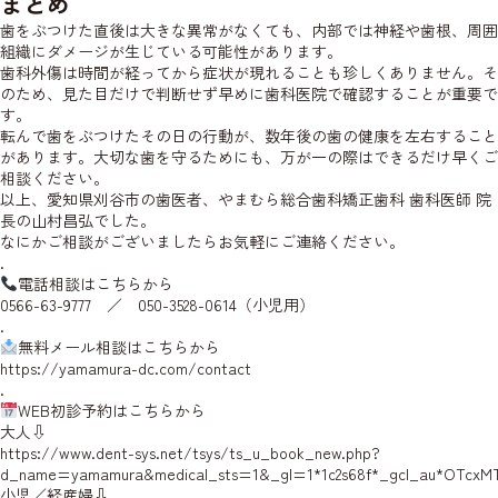
まとめ
歯をぶつけた直後は大きな異常がなくても、内部では神経や歯根、周囲
組織にダメージが生じている可能性があります。
歯科外傷は時間が経ってから症状が現れることも珍しくありません。そ
のため、見た目だけで判断せず早めに歯科医院で確認することが重要で
す。
転んで歯をぶつけたその日の行動が、数年後の歯の健康を左右すること
があります。大切な歯を守るためにも、万が一の際はできるだけ早くご
相談ください。
以上、愛知県刈谷市の歯医者、やまむら総合歯科矯正歯科 歯科医師
院
長の山村
昌弘でした。
なにかご相談がございましたらお気軽にご連絡ください。
.
電話相談はこちらから
0566-63-9777 ／ 050-3528-0614（小児用）
.
無料メール相談はこちらから
https://yamamura-dc.com/contact
.
WEB初診予約はこちらから
大人⇩
https://www.dent-sys.net/tsys/ts_u_book_new.php?
d_name=yamamura&medical_sts=1&_gl=1*1c2s68f*_gcl_au*OTcxM
小児／経産婦⇩