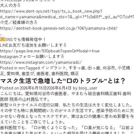
大人の方⇩
https://www.dent-sys.net/tsys/ts_u_book_new.php?
d_name=yamamura&medical_sts=1&_gl=1*1c2s68f*_gcl_au*OTcxM
小児／経産婦の方⇩
https://dentnet-book.genesis-net.co.jp/1061yamamura-child/
.
SNSでも情報発信中！
LINEお友だち追加をお願いします⇩
https://page.line.me/530pboah?openQrModal=true
Instagramフォローお願いします⇩
https://www.instagram.com/yamamuradc/
Posted in
mrc
Tagged
インプラント
,
すきっ歯
,
出っ歯
,
刈谷市
,
小児矯
正
,
愛知県
,
歯並び
,
歯医者
,
歯科医院
,
矯正
マスク生活で急増した“口のトラブル”とは？
Posted on
2026年6月18日
2026年6月4日
by
blog_user
こんにちは。愛知県刈谷市の歯医者、やまむら総合歯科矯正歯科 歯科
医師
院長の山村
昌弘です。
新型コロナウイルスの流行以降、私たちの生活は大きく変化しました。
その中でも特に長期間続いたのがマスク生活です。感染予防のために欠
かせない存在となったマスクですが、実はお口の健康に思わぬ影響を与
えていたことをご存じでしょうか。
歯科医院でも、「口が乾くようになった」「口臭が気になる」「以前よ
り虫歯が増えた気がする」といった相談を受ける機会が増えました。こ