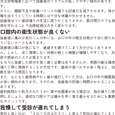
方は非喫煙者に比べて抜歯後のトラブルが起こりやすい傾向がありま
す。
さらに、睡眠不足や栄養バランスの偏りも回復力を低下させます。体が
傷を治そうとしている時期には十分な休養が欠かせません。
抜歯後はつい普段通りの生活に戻りたくなりますが、数日間だけでも身
体を労わることで治癒経過は大きく変わります。
口腔内の衛生状態が良くない
抜歯後に痛みが長引く人の中には、お口の中の衛生状態が十分に保たれ
ていないケースもあります。
抜歯後は傷口が気になり、歯磨きを避けてしまう方が少なくありませ
ん。しかし、全く清掃しない状態が続くと細菌が増殖しやすくなり、炎
症や感染のリスクが高まります。
もちろん抜歯した部分を強く磨く必要はありませんが、周囲の歯は通常
通り丁寧に清掃することが大切です。歯垢や食べかすが多く残ると、治
癒を妨げる原因となります。
また、もともと歯周病やむし歯が進行していた方は、お口の中の細菌数
が多い傾向があります。そのため、抜歯後の回復に時間がかかることも
あります。
歯科医院から処方されたうがい薬や抗菌薬がある場合は、指示通りに使
用しましょう。適切な口腔ケアは痛みを早く落ち着かせるためにも重要
なポイントです。
我慢して受診が遅れてしまう
意外と多いのが、「そのうち治るだろう」と考えて受診が遅れてしまう