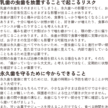
乳歯の虫歯を放置することで起こるリスク
乳歯の虫歯をそのままにしてしまうと、永久歯への影響だけでなく、お
子さまの日常生活にもさまざまな影響が出ることがあります。
虫歯が進行すると痛みが出るため、食事をしっかり噛めなくなることが
あります。十分に噛めない状態が続くと、好き嫌いが増えたり、食事の
バランスが偏ったりすることも考えられます。
さらに、痛みを避けて片側ばかりで噛む癖がつくと、顎の使い方に偏り
が生じることがあります。また、虫歯が原因で食事や睡眠に支障が出れ
ば、お子さまの生活の質にも影響する可能性があります。
乳歯は永久歯に比べてやわらかいため、一度虫歯になると進行が早い傾
向があります。見た目では小さな虫歯に見えても、内部で進行している
こともあるため注意が必要です。
初期の虫歯であれば治療の負担を抑えられる場合もあります。そのた
め、「痛がっていないから大丈夫」と考えるのではなく、定期的に状態
を確認することが重要です。
永久歯を守るために今からできること
永久歯を健康に育てるためには、乳歯の時期から予防を続けることが何
より大切です。
毎日の歯磨きはもちろんですが、小さなお子さまは自分だけでは十分に
磨くことが難しいため、保護者の方による仕上げ磨きが欠かせません。
歯と歯の間や奥歯の溝など、虫歯になりやすい部分を丁寧に確認しなが
ら磨いてあげましょう。
また、甘いお菓子やジュースを控えることだけでなく、食べる時間を決