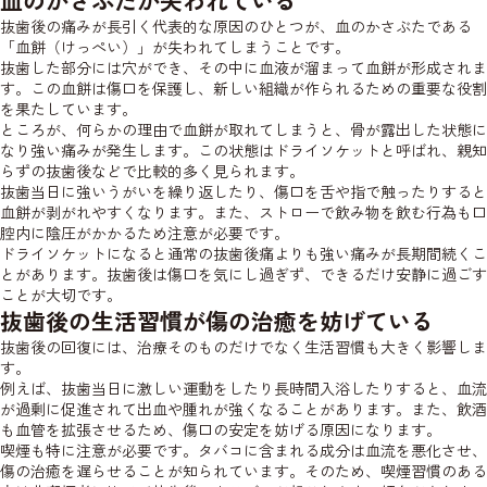
血のかさぶたが失われている
抜歯後の痛みが長引く代表的な原因のひとつが、血のかさぶたである
「血餅（けっぺい）」が失われてしまうことです。
抜歯した部分には穴ができ、その中に血液が溜まって血餅が形成されま
す。この血餅は傷口を保護し、新しい組織が作られるための重要な役割
を果たしています。
ところが、何らかの理由で血餅が取れてしまうと、骨が露出した状態に
なり強い痛みが発生します。この状態はドライソケットと呼ばれ、親知
らずの抜歯後などで比較的多く見られます。
抜歯当日に強いうがいを繰り返したり、傷口を舌や指で触ったりすると
血餅が剥がれやすくなります。また、ストローで飲み物を飲む行為も口
腔内に陰圧がかかるため注意が必要です。
ドライソケットになると通常の抜歯後痛よりも強い痛みが長期間続くこ
とがあります。抜歯後は傷口を気にし過ぎず、できるだけ安静に過ごす
ことが大切です。
抜歯後の生活習慣が傷の治癒を妨げている
抜歯後の回復には、治療そのものだけでなく生活習慣も大きく影響しま
す。
例えば、抜歯当日に激しい運動をしたり長時間入浴したりすると、血流
が過剰に促進されて出血や腫れが強くなることがあります。また、飲酒
も血管を拡張させるため、傷口の安定を妨げる原因になります。
喫煙も特に注意が必要です。タバコに含まれる成分は血流を悪化させ、
傷の治癒を遅らせることが知られています。そのため、喫煙習慣のある