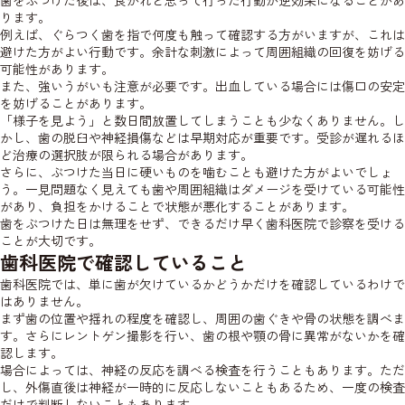
歯をぶつけた後は、良かれと思って行った行動が逆効果になることがあ
ります。
例えば、ぐらつく歯を指で何度も触って確認する方がいますが、これは
避けた方がよい行動です。余計な刺激によって周囲組織の回復を妨げる
可能性があります。
また、強いうがいも注意が必要です。出血している場合には傷口の安定
を妨げることがあります。
「様子を見よう」と数日間放置してしまうことも少なくありません。し
かし、歯の脱臼や神経損傷などは早期対応が重要です。受診が遅れるほ
ど治療の選択肢が限られる場合があります。
さらに、ぶつけた当日に硬いものを噛むことも避けた方がよいでしょ
う。一見問題なく見えても歯や周囲組織はダメージを受けている可能性
があり、負担をかけることで状態が悪化することがあります。
歯をぶつけた日は無理をせず、できるだけ早く歯科医院で診察を受ける
ことが大切です。
歯科医院で確認していること
歯科医院では、単に歯が欠けているかどうかだけを確認しているわけで
はありません。
まず歯の位置や揺れの程度を確認し、周囲の歯ぐきや骨の状態を調べま
す。さらにレントゲン撮影を行い、歯の根や顎の骨に異常がないかを確
認します。
場合によっては、神経の反応を調べる検査を行うこともあります。ただ
し、外傷直後は神経が一時的に反応しないこともあるため、一度の検査
だけで判断しないこともあります。