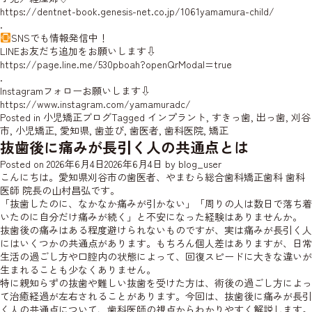
https://dentnet-book.genesis-net.co.jp/1061yamamura-child/
.
SNSでも情報発信中！
LINEお友だち追加をお願いします⇩
https://page.line.me/530pboah?openQrModal=true
.
Instagramフォローお願いします⇩
https://www.instagram.com/yamamuradc/
Posted in
小児矯正ブログ
Tagged
インプラント
,
すきっ歯
,
出っ歯
,
刈谷
市
,
小児矯正
,
愛知県
,
歯並び
,
歯医者
,
歯科医院
,
矯正
抜歯後に痛みが長引く人の共通点とは
Posted on
2026年6月4日
2026年6月4日
by
blog_user
こんにちは。愛知県刈谷市の歯医者、やまむら総合歯科矯正歯科 歯科
医師
院長の山村
昌弘です。
「抜歯したのに、なかなか痛みが引かない」「周りの人は数日で落ち着
いたのに自分だけ痛みが続く」と不安になった経験はありませんか。
抜歯後の痛みはある程度避けられないものですが、実は痛みが長引く人
にはいくつかの共通点があります。もちろん個人差はありますが、日常
生活の過ごし方や口腔内の状態によって、回復スピードに大きな違いが
生まれることも少なくありません。
特に親知らずの抜歯や難しい抜歯を受けた方は、術後の過ごし方によっ
て治癒経過が左右されることがあります。今回は、抜歯後に痛みが長引
く人の共通点について、歯科医師の視点からわかりやすく解説します。