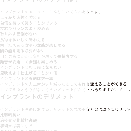
インプラントのメリットはこんなにたくさんあります。
しっかりと強く
咬める
自信を持って笑う
ことができる
左右で
バランスよく咬める
取り外す
面倒がない
食物を
おいしく味わえる
歯ごたえある食物の
食感が楽しめる
隣の歯を削る必要がない
自分の歯にかかる負担が減って
長持ちする
発音が安定
して
会話を楽しめる
インプラントは
むし歯にならない
見映えよく仕上げる
ことが可能
インプラントの
寿命は数十年
インプラントの人工歯がすり減ったとしても
作り変えることができる
上げてみるときりがないくらいメリットがたくさんありますが、メリッ
インプラントのデリメット
インプラント治療におけるデリメットの代表的なものは以下になります
比較的長い
治療費が
比較的高額
手術
が必要になる