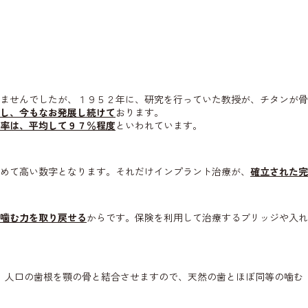
ませんでしたが、１９５２年に、研究を行っていた教授が、チタンが骨
し、今もなお発展し続けて
おります。
率は、平均して９７％程度
といわれています。
めて高い数字となります。それだけインプラント治療が、
確立された完
噛む力を取り戻せる
からです。保険を利用して治療するブリッジや入れ
。人口の歯根を顎の骨と結合させますので、天然の歯とほぼ同等の噛む