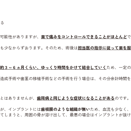
る
可能性がありますが、
薬で痛みをコントロールできることがほとんど
で
も少なからずおります。そのため、術後は
担当医の指示に従って薬を服
約３～６ヵ月くらい、ゆっくり時間をかけて結合していく
ため、一定の
造成手術や歯茎の移植手術などの手術を行う場合は、その分余計時間を
とはありませんが、
歯周病と同じような症状になることがある
のです。
が、インプラントには
歯根膜のような組織が無い
ため、血流も少なく、
てしまうと、周囲の骨が溶け出して、最悪の場合はインプラントが抜け