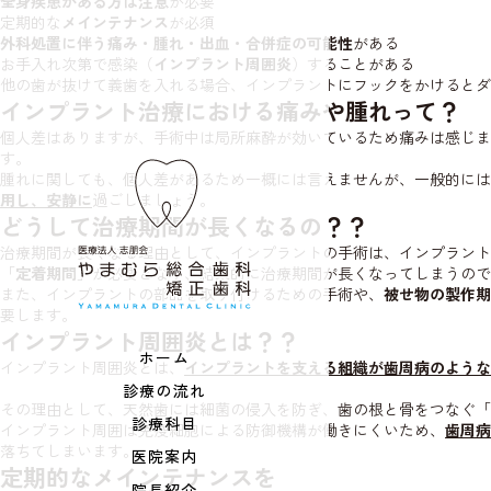
全身疾患がある方は注意
が必要
定期的な
メインテナンス
が必須
外科処置に伴う痛み・腫れ・出血・合併症の可能性
がある
お手入れ次第で感染（
インプラント周囲炎
）することがある
他の歯が抜けて義歯を入れる場合、インプラントにフックをかけるとダ
インプラント治療における痛みや腫れって？
個人差はありますが、手術中は局所麻酔が効いているため痛みは感じま
す。
腫れに関しても、個人差があるため一概には言えませんが、一般的には
用し、安静に
過ごしましょう。
どうして治療期間が長くなるの？？
治療期間が長くなる理由として、インプラントの手術は、インプラント
「
定着期間
」が必要となり、結果的に治療期間が長くなってしまうので
また、インプラントの部品を取り付けるための手術や、
被せ物の製作期
要します。
インプラント周囲炎とは？？
ホーム
インプラント周囲炎とは、
インプラントを支える組織が歯周病のような
診療の流れ
その理由として、天然歯には細菌の侵入を防ぎ、歯の根と骨をつなぐ「
診療科目
インプラント周囲は免疫細胞による防御機構が働きにくいため、
歯周病
落ちてしまいます。
医院案内
定期的なメインテナンスを
院長紹介