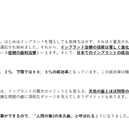
。はじめはインプラントを埋入しても長持ちはせず、それほど普及され
適応され始めました。それから、
インプラント治療の技術は著しく進化
いる
信頼の歯科治療
といえます。そして、
日本でのインプラントの成功
．２％
、
下顎では９８．３％の成功率
となっています。この成功率は極
は、インプラントの最大のメリットとも言える、
天然の歯とほぼ同等の
康な周囲の歯に深刻なダメージを与えてしまうデメリットもあります。
事ができるので、「人間の第2の永久歯」と呼ばれる
ようになりました