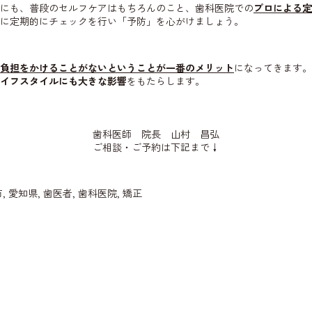
にも、普段のセルフケアはもちろんのこと、歯科医院での
プロによる定
に定期的にチェックを行い「予防」を心がけましょう。
負担をかけることがないということが一番のメリット
になってきます。
イフスタイルにも大きな影響
をもたらします。
歯科医師 院長 山村 昌弘
ご相談・ご予約は下記まで↓
市
,
愛知県
,
歯医者
,
歯科医院
,
矯正