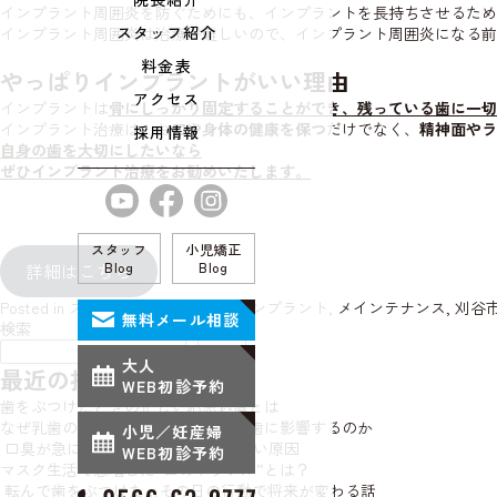
インプラント周囲炎を防ぐためにも、インプラントを長持ちさせるため
スタッフ紹介
インプラント周囲炎は治療が難しいので、インプラント周囲炎になる前
料金表
やっぱりインプラントがいい理由
アクセス
インプラントは
骨にしっかり固定することができ、残っている歯に一切
インプラント治療は、お
口や身体の健康を保つ
だけでなく、
精神面やラ
採用情報
自身の歯を大切にしたいなら
ぜひインプラント治療をお勧めいたします。
スタッフ
小児矯正
Blog
Blog
詳細はこちら
Posted in
スタッフブログ
Tagged
インプラント
,
メインテナンス
,
刈谷
無料メール相談
検索
検索
大人
最近の投稿
WEB初診予約
歯をぶつけたときの正しい応急処置とは
なぜ乳歯の虫歯は放っておくと永久歯に影響するのか
小児／妊産婦
口臭が急に強くなったときに一番多い原因
WEB初診予約
マスク生活で急増した“口のトラブル”とは？
転んで歯をぶつけた…その日の行動で将来が変わる話