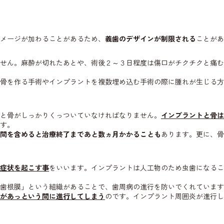
メージが加わることがあるため、
義歯のデザインが制限される
ことがあ
せん。麻酔が切れたあとや、術後２～３日程度は傷口がチクチクと痛む
骨を作る手術やインプラントを複数埋め込む手術の際に腫れが生じる方
と骨がしっかりくっついていなければなりません。
インプラントと骨は
す。
間を含めると治療終了まであと数ヵ月かかることも
あります。更に、骨
症状を起こす事
をいいます。インプラントは人工物のため虫歯になるこ
歯根膜」という組織があることで、歯周病の進行を防いでくれています
があっという間に進行してしまう
のです。インプラント周囲炎が進行し