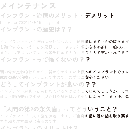
メインテナンス
インプラント治療のメリット・デメリット
Posted on
2022年12月16日
by
root
インプラントの歴史は？？
インプラントという技術は意外にも古く、
紀元前
にまでさかのぼります
と融合するということを発見し、１９６２年頃から本格的に一般の人に
また、治療においては、欧米先進国で５０～６０万人で実証されてきて
インプラントって怖くないの？？
顎の骨が比較的軟らかく、骨がやせやすい
上顎へのインプラントで９６
成度の高い治療
ということですので、まずは
ご安心
ください。
どうしてインプラントが良いの？？
インプラントが良いと言われているのはどうしてなのでしょうか。それ
歯は比較的安価ですが、見た目や噛み具合で不利になってしまう他、健
「人間の第2の永久歯」ってどういうこと？
インプラントでは人工歯を装着します。
ご自身の歯に近い歯を取り戻す
力を取り戻す事が出来るのです。
インプラントのメリットは？