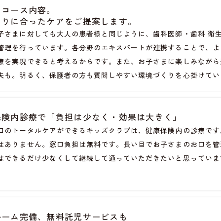
たコース内容。
とりに合ったケアをご提案します。
子さまに対しても大人の患者様と同じように、歯科医師・歯科 衛
管理を行っています。各分野のエキスパートが連携することで、よ
療を実現できると考えるからです。また、お子さまに楽しみながら
夫も。明るく、保護者の方も質問しやすい環境づくりを心掛けてい
保険内診療で「負担は少なく・効果は大きく」
口のトータルケアができるキッズクラブは、健康保険内の診療です
はありません。窓口負担は無料です。長い目でお子さまのお口を管
はできるだけ少なくして継続して通っていただきたいと思っていま
ルーム完備、無料託児サービスも