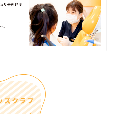
おり無料託児
い。