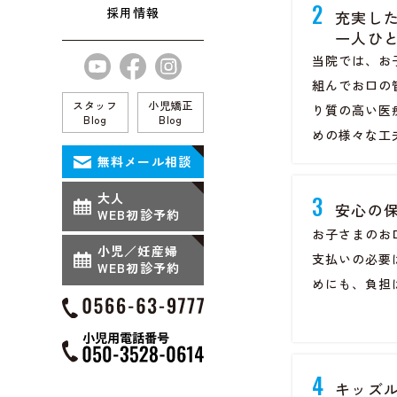
2
採用情報
充実し
一人ひ
当院では、お
組んでお口の
スタッフ
小児矯正
り質の高い医
Blog
Blog
めの様々な工
無料メール相談
大人
3
安心の
WEB初診予約
お子さまのお
小児／妊産婦
支払いの必要
WEB初診予約
めにも、負担
4
キッズ