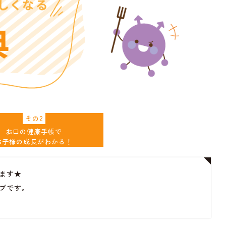
その2
お口の健康手帳で
お子様の成長がわかる！
ます★
ブです。