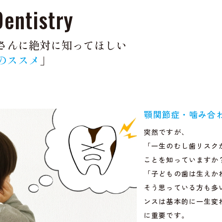
Dentistry
さんに
絶対に知ってほしい
のススメ
」
顎関節症・噛み合
突然ですが、
「一生のむし歯リスク
ことを知っていますか
「子どもの歯は生えか
そう思っている方も多
ンスは基本的に一生変
に重要です。