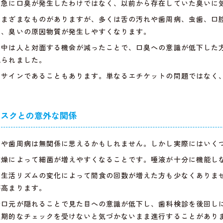
、急に口臭が発生したわけではなく、以前から存在していた臭いに
さまざまなものがありますが、多くは舌の汚れや歯周病、虫歯、口
り、臭いの原因物質が発生しやすくなります。
活中は人と対面する機会が減ったことで、口臭への意識が低下した
見られました。
のサインであることもあります。単なるエチケットの問題ではなく
リスクとの意外な関係
歯や歯周病は無関係に思えるかもしれません。しかし実際にはいく
乾燥によって細菌が増えやすくなることです。唾液が十分に機能し
や生活リズムの変化によって間食の回数が増えた方も少なくありま
が高まります。
で口元が隠れることで見た目への意識が低下し、歯科検診を後回し
定期的なチェックを受けないと気づかないまま進行することがあり