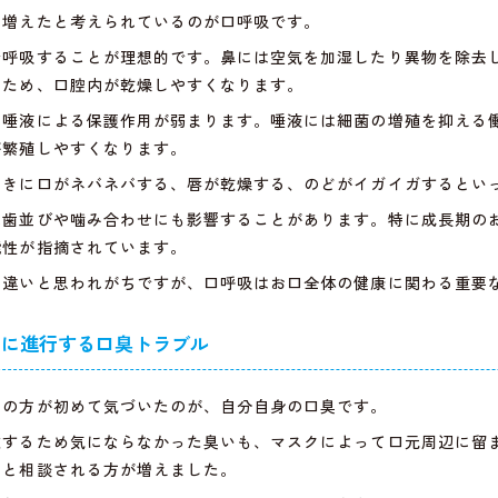
に増えたと考えられているのが口呼吸です。
で呼吸することが理想的です。鼻には空気を加湿したり異物を除去
るため、口腔内が乾燥しやすくなります。
と唾液による保護作用が弱まります。唾液には細菌の増殖を抑える
が繁殖しやすくなります。
ときに口がネバネバする、唇が乾燥する、のどがイガイガするとい
は歯並びや噛み合わせにも影響することがあります。特に成長期の
能性が指摘されています。
の違いと思われがちですが、口呼吸はお口全体の健康に関わる重要
ちに進行する口臭トラブル
くの方が初めて気づいたのが、自分自身の口臭です。
散するため気にならなかった臭いも、マスクによって口元周辺に留
」と相談される方が増えました。