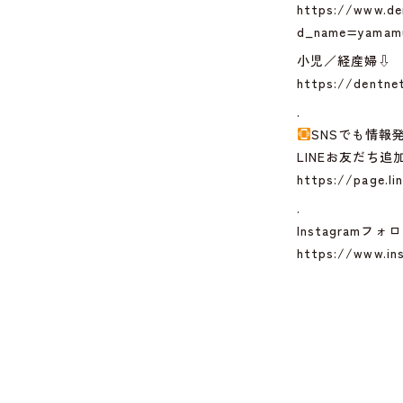
https://www.de
d_name=yamamu
小児／経産婦⇩
https://dentnet
.
SNSでも情報
LINEお友だち
https://page.l
.
Instagram
https://www.in