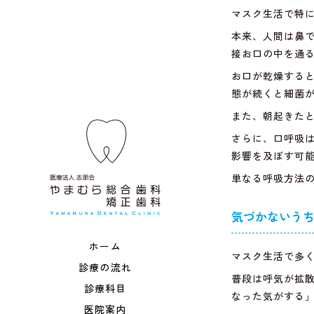
マスク生活で特
本来、人間は鼻
接お口の中を通
お口が乾燥する
態が続くと細菌
また、朝起きた
さらに、口呼吸
影響を及ぼす可
単なる呼吸方法
気づかないう
ホーム
マスク生活で多
診療の流れ
普段は呼気が拡
診療科目
なった気がする
医院案内