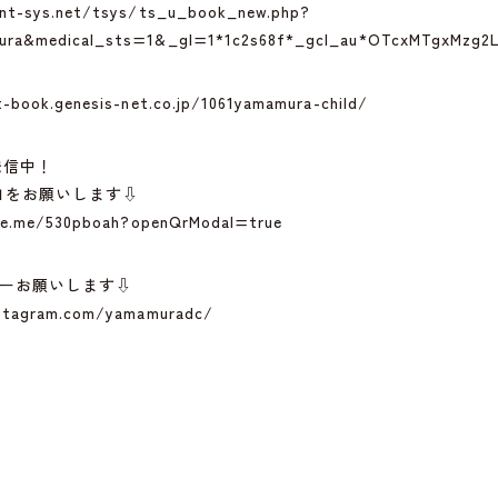
nt-sys.net/tsys/ts_u_book_new.php?
ra&medical_sts=1&_gl=1*1c2s68f*_gcl_au*OTcxMTgxMzg2
-book.genesis-net.co.jp/1061yamamura-child/
発信中！
追加をお願いします⇩
ine.me/530pboah?openQrModal=true
フォローお願いします⇩
stagram.com/yamamuradc/