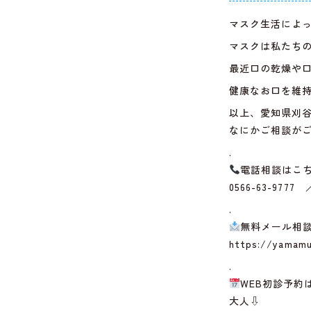
マスク生活によ
マスクは私たち
最近口の乾燥や
健康なお口を維
以上、愛知県刈
なにかご相談が
.
電話相談はこ
0566-63-9777
.
無料メール相
https://yamamu
.
WEB初診予約
大人⇩