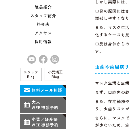
しかし実際には
院長紹介
口臭の原因には
スタッフ紹介
増殖しやすくな
料金表
また、マスク生
アクセス
化するケースも
採用情報
口臭は身体から
す。
虫歯や歯周病
スタッフ
小児矯正
Blog
Blog
マスク生活と虫
無料メール相談
まず、口腔内の
また、在宅勤務
大人
WEB初診予約
り、虫歯リスク
さらに、マスク
小児／妊産婦
WEB初診予約
が少ないため、