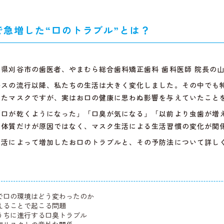
で急増した“口のトラブル”とは？
知県刈谷市の歯医者、やまむら総合歯科矯正歯科 歯科医師
院長の
ルスの流行以降、私たちの生活は大きく変化しました。その中でも
ったマスクですが、実はお口の健康に思わぬ影響を与えていたこと
「口が乾くようになった」「口臭が気になる」「以前より虫歯が増
や体質だけが原因ではなく、マスク生活による生活習慣の変化が関
生活によって増加したお口のトラブルと、その予防法について詳し
で口の環境はどう変わったのか
えることで起こる問題
うちに進行する口臭トラブル