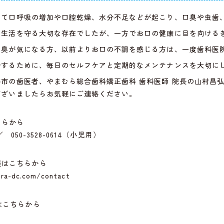
って口呼吸の増加や口腔乾燥、水分不足などが起こり、口臭や虫歯
の生活を守る大切な存在でしたが、一方でお口の健康に目を向ける
口臭が気になる方、以前よりお口の不調を感じる方は、一度歯科医
持するために、毎日のセルフケアと定期的なメンテナンスを大切に
谷市の歯医者、やまむら総合歯科矯正歯科 歯科医師
院長の山村
昌
ございましたらお気軽にご連絡ください。
ちらから
 ／ 050-3528-0614（小児用）
談はこちらから
ra-dc.com/contact
はこちらから