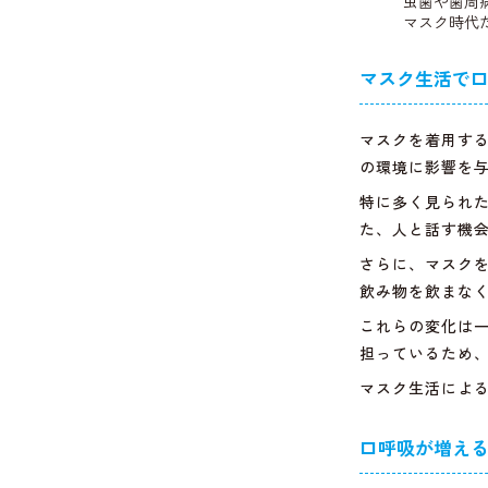
虫歯や歯周
マスク時代
マスク生活で
マスクを着用す
の環境に影響を
特に多く見られ
た、人と話す機
さらに、マスク
飲み物を飲まな
これらの変化は
担っているため
マスク生活によ
口呼吸が増え