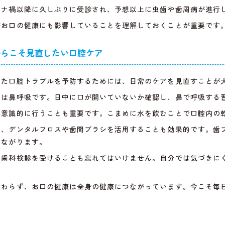
ロナ禍以降に久しぶりに受診され、予想以上に虫歯や歯周病が進行
がお口の健康にも影響していることを理解しておくことが重要です
からこそ見直したい口腔ケア
じた口腔トラブルを予防するためには、日常のケアを見直すことが
のは鼻呼吸です。日中に口が開いていないか確認し、鼻で呼吸する
を意識的に行うことも重要です。こまめに水を飲むことで口腔内の
く、デンタルフロスや歯間ブラシを活用することも効果的です。歯
つながります。
な歯科検診を受けることも忘れてはいけません。自分では気づきに
関わらず、お口の健康は全身の健康につながっています。今こそ毎