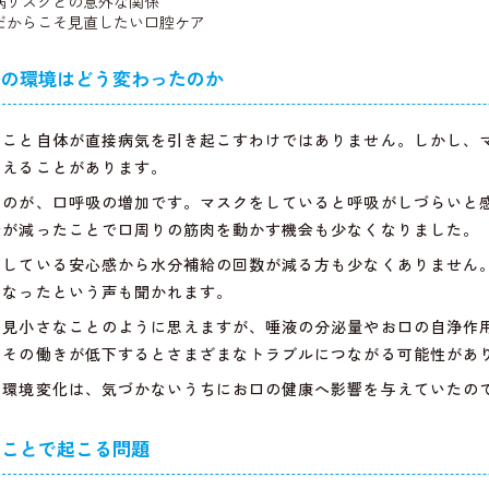
病リスクとの意外な関係
だからこそ見直したい口腔ケア
口の環境はどう変わったのか
ること自体が直接病気を引き起こすわけではありません。しかし、
与えることがあります。
たのが、口呼吸の増加です。マスクをしていると呼吸がしづらいと
会が減ったことで口周りの筋肉を動かす機会も少なくなりました。
をしている安心感から水分補給の回数が減る方も少なくありません
くなったという声も聞かれます。
一見小さなことのように思えますが、唾液の分泌量やお口の自浄作
、その働きが低下するとさまざまなトラブルにつながる可能性があ
る環境変化は、気づかないうちにお口の健康へ影響を与えていたの
ることで起こる問題