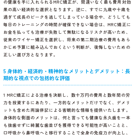
の健康を手に入れられるMRC矯正が、間違いなく最も費用対効
果の高い経済的な選択となります。逆に、すでに九歳や十歳を
過ぎて成長のピークを逃してしまっている場合や、どうしても
毎日のトレーニングの時間が確保できない場合は、MRC矯正に
お金を払っても治療が失敗して無駄になるリスクが高いため、
従来のワイヤー矯正を選択し、将来の第二期治療の費用もあら
かじめ予算に組み込んでおくという判断が、後悔しないための
正しい選び方となります。
5 身体的・経済的・精神的なメリットとデメリット：長
期的な視点での包括的な評価
1 MRC矯正による治療を決断し、数十万円の費用と数年間の労
力を投資するにあたり、一方的なメリットだけでなく、デメリ
ットも含めた両論併記による客観的な情報を提供いたします。
身体的な側面のメリットは、何と言っても健康な永久歯を一本
も抜歯せずに綺麗な歯並びを獲得できる可能性が高いことと、
口呼吸から鼻呼吸へと移行することで全身の免疫力が向上し、