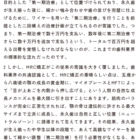
目的とした「第一期治療」として位置づけられており、永久歯
が生え揃った後に、細かい噛み合わせや歯の並びを完璧に仕上
げるために、ワイヤーを用いた「第二期治療」を行うことを前
提とした二段構えの治療計画が立てられるのが常識でした。つ
まり、第一期治療で数十万円を支払い、数年後に第二期治療で
さらに数十万円を追加で支払うという、トータルで百万円を超
える出費を覚悟しなければならないのが、これまでの歯科業界
の標準的な流れだったのです。
2 しかし、MRC矯正がこの従来の常識を大きく覆しました。歯
科業界の共通認識として、MRC矯正の素晴らしい点は、五歳か
ら八歳頃の顎の成長の黄金期に、マイオブレースとMFTによっ
て「舌が上あごを内側から押し広げる」という人間の自然な成
長メカニズムを最大限に引き出すことにあります。筋肉のバラ
ンスが完全に正常化されれば、顎の骨は遺伝的に許される最大
サイズまで立派に成長し、永久歯は自然と正しい位置（ニュー
トラルゾーン）に誘導されて生えてきます。その結果、永久歯
が生え揃った中学生以降の段階で、あえて高額なワイヤーを装
着して細かい調整（第二期治療）を行う必要性がなくなる、あ