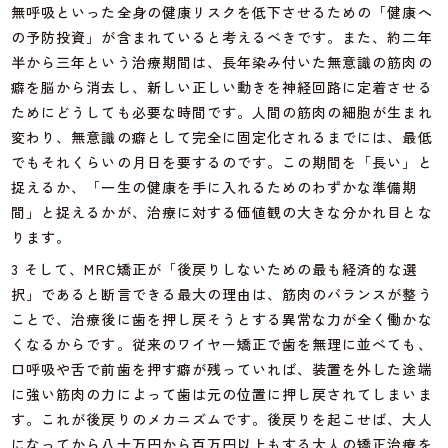
無呼吸といった全身の健康リスクを低下させるための「健康へ
の予防投資」が含まれていると考えるべきです。また、約二年
半から三年という治療期間は、長年染み付いた無意識の筋肉の
癖を脳から消去し、新しい正しい動きを神経回路に定着させる
ためにどうしても必要な時間です。人間の筋肉の細胞が生まれ
変わり、無意識の癖として完全に固定化されるまでには、最低
でもそれくらいの月日を要するのです。この期間を「長い」と
捉えるか、「一生の健康を手に入れるためのわずかな準備期
間」と捉えるかが、治療に対する価値観の大きな分かれ目とな
ります。
3 そして、MRC矯正が「後戻りしないための最も経済的な選
択」であると断言できる最大の理由は、筋肉のバランスが整う
ことで、治療後に歯を押し戻そうとする異常な力が全く働かな
くなるからです。従来のワイヤー矯正で歯を無理に並べても、
口呼吸や舌で前歯を押す癖が残っていれば、装置を外した途端
に強い筋肉の力によって歯は元の位置に押し戻されてしまいま
す。これが後戻りのメカニズムです。後戻りを起こせば、大人
になってから八十万円から百万円以上もする大人の矯正治療を