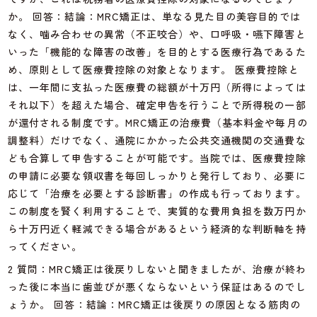
か。 回答：結論：MRC矯正は、単なる見た目の美容目的では
なく、噛み合わせの異常（不正咬合）や、口呼吸・嚥下障害と
いった「機能的な障害の改善」を目的とする医療行為であるた
め、原則として医療費控除の対象となります。 医療費控除と
は、一年間に支払った医療費の総額が十万円（所得によっては
それ以下）を超えた場合、確定申告を行うことで所得税の一部
が還付される制度です。MRC矯正の治療費（基本料金や毎月の
調整料）だけでなく、通院にかかった公共交通機関の交通費な
ども合算して申告することが可能です。当院では、医療費控除
の申請に必要な領収書を毎回しっかりと発行しており、必要に
応じて「治療を必要とする診断書」の作成も行っております。
この制度を賢く利用することで、実質的な費用負担を数万円か
ら十万円近く軽減できる場合があるという経済的な判断軸を持
ってください。
2 質問：MRC矯正は後戻りしないと聞きましたが、治療が終わ
った後に本当に歯並びが悪くならないという保証はあるのでし
ょうか。 回答：結論：MRC矯正は後戻りの原因となる筋肉の