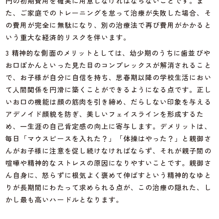
円の初期費用を確実に用意しなければならないことです。ま
た、ご家庭でのトレーニングを怠って治療が失敗した場合、そ
の費用が完全に無駄になり、別の治療法で再び費用がかかると
いう重大な経済的リスクを伴います。
3 精神的な側面のメリットとしては、幼少期のうちに歯並びや
お口ぽかんといった見た目のコンプレックスが解消されること
で、お子様が自分に自信を持ち、思春期以降の学校生活におい
て人間関係を円滑に築くことができるようになる点です。正し
いお口の機能は顔の筋肉を引き締め、だらしない印象を与える
アデノイド顔貌を防ぎ、美しいフェイスラインを形成するた
め、一生涯の自己肯定感の向上に寄与します。デメリットは、
毎日「マウスピースを入れた？」「体操はやった？」と親御さ
んがお子様に注意を促し続けなければならず、それが親子間の
喧嘩や精神的なストレスの原因になりやすいことです。親御さ
ん自身に、怒らずに根気よく褒めて伸ばすという精神的なゆと
りが長期間にわたって求められる点が、この治療の隠れた、し
かし最も高いハードルとなります。