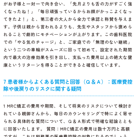
がお子様と一対一で向き合い、「先月よりも舌の力がすごく強
くなったね！」「毎日頑張っているからお顔がかっこよくなっ
てきたよ！」と、第三者の大人から全力で承認と称賛を与えま
す。子供は親から言われるよりも、先生やスタッフから褒めら
れることで劇的にモチベーションが上がります。この歯科医院
での「やる気のチャージ」と、ご家庭での「無理のない継続」
という二つの車輪がスムーズに回って初めて、設定された期間
内で最大の治療効果を引き出し、支払った費用以上の絶大な健
康というリターンを得ることができると確信しています。
7 患者様からよくある質問と回答（Ｑ＆Ａ）：医療費控
除や後戻りのリスクに関する疑問
1 MRC矯正の費用や期間、そして将来のリスクについて検討さ
れている親御さんから、毎日のカウンセリングで特によく寄せ
られる具体的な質問について、Ｑ＆Ａ形式で明確な結論ととも
に回答いたします。 質問：MRC矯正の費用は数十万円と高額
ですが、これは税務署の医療費控除の対象になるのでしょう