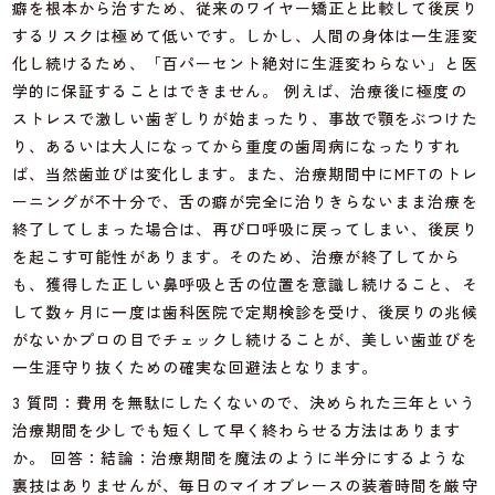
癖を根本から治すため、従来のワイヤー矯正と比較して後戻り
するリスクは極めて低いです。しかし、人間の身体は一生涯変
化し続けるため、「百パーセント絶対に生涯変わらない」と医
学的に保証することはできません。 例えば、治療後に極度の
ストレスで激しい歯ぎしりが始まったり、事故で顎をぶつけた
り、あるいは大人になってから重度の歯周病になったりすれ
ば、当然歯並びは変化します。また、治療期間中にMFTのトレ
ーニングが不十分で、舌の癖が完全に治りきらないまま治療を
終了してしまった場合は、再び口呼吸に戻ってしまい、後戻り
を起こす可能性があります。そのため、治療が終了してから
も、獲得した正しい鼻呼吸と舌の位置を意識し続けること、そ
して数ヶ月に一度は歯科医院で定期検診を受け、後戻りの兆候
がないかプロの目でチェックし続けることが、美しい歯並びを
一生涯守り抜くための確実な回避法となります。
3 質問：費用を無駄にしたくないので、決められた三年という
治療期間を少しでも短くして早く終わらせる方法はあります
か。 回答：結論：治療期間を魔法のように半分にするような
裏技はありませんが、毎日のマイオブレースの装着時間を厳守