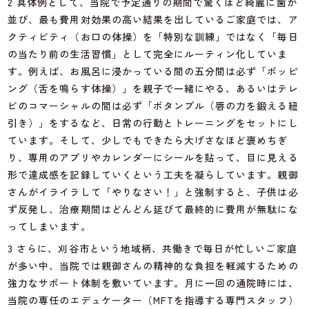
2 具体例として、当院で予定通りの期間で驚くほど綺麗に歯が
並び、最も費用対効果の高い結果を出しているご家庭では、ア
クティビティ（お口の体操）を「特別な訓練」ではなく「毎日
の当たり前の生活習慣」として完全にルーティン化していま
す。例えば、お風呂に浸かっている間の五分間は必ず「ポッピ
ング（舌を鳴らす体操）」を親子で一緒にやる、あるいはテレ
ビのコマーシャルの間は必ず「ボタンプル（唇の力を鍛える紐
引き）」をするなど、日常の行動とトレーニングをセットにし
ています。そして、少しでもできたら大げさなほど褒めちぎ
り、専用のアプリやカレンダーにシールを貼って、目に見える
形で達成感を記録していくという工夫を凝らしています。親御
さんがイライラして「やりなさい！」と強制すると、子供は必
ず反発し、治療期間はどんどん延びて最終的に費用が無駄にな
ってしまいます。
3 さらに、刈谷市という地域柄、共働きで毎日が忙しいご家庭
が多い中、当院では親御さんの精神的な負担を軽減するための
強力なサポート体制を敷いています。月に一回の通院時には、
当院の専任のエデュケーター（MFTを指導する専門スタッフ）