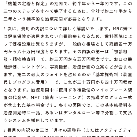
「機能の定着と保定」の期間で、約半年から一年間です。この
三つのステップをすべて完了するために、合計で約二年半から
三年という標準的な治療期間が必要となります。
2 次に、費用の内訳について詳しく解説いたします。MRC矯正
は健康保険が適用されない自費診療となるため、歯科医院によ
って価格設定は異なりますが、一般的な相場として総額四十万
円から六十万円程度となります。その内訳の第一は「初診相
談・精密検査料」で、約三万円から五万円程度です。お口の機
能評価、レントゲン、写真撮影、治療計画の立案などが含まれ
ます。第二の最大のウェイトを占めるのが「基本施術料（装置
代とプログラム費用）」で、これが三十万円から四十万円程度
となります。治療期間中に使用する複数個のマイオブレース装
置の代金や、MFT（筋肉トレーニング）の指導プログラム一式
が含まれた基本料金です。多くの医院では、この基本施術料を
治療開始時に一括、あるいはデンタルローン等で分割して支払
うシステムを採用しています。
3 費用の内訳の第三は「月々の調整料（またはアクティビティ