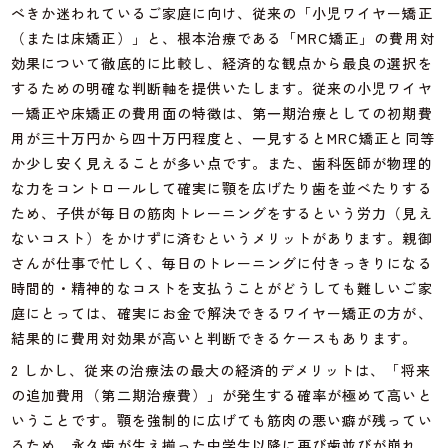
べきか迷われているご家庭に向け、従来の「小児ワイヤー矯正
（または床矯正）」と、根本治療である「MRC矯正」の費用対
効果について徹底的に比較し、経済的な観点から最良の選択を
するための明確な判断軸を提供いたします。従来の小児ワイヤ
ー矯正や床矯正の費用面の特徴は、第一期治療としての初期費
用が三十万円から四十万円程度と、一見するとMRC矯正と同等
か少し安く見えることが多い点です。また、歯科医師が物理的
な力をコントロールして確実に顎を広げたり歯を並べたりする
ため、子供が毎日の筋肉トレーニングをするという労力（見え
ないコスト）をかけずに済むというメリットがあります。親御
さんが仕事で忙しく、毎日のトレーニングに付きっきりになる
時間的・精神的なコストを支払うことがどうしても難しいご家
庭にとっては、確実にお金で解決できるワイヤー矯正の方が、
結果的に費用対効果が高いと判断できるケースもあります。
2 しかし、従来の治療法の最大の経済的デメリットは、「将来
の追加費用（第二期治療費）」が発生する確率が極めて高いと
いうことです。顎を強制的に広げても筋肉の悪い癖が残ってい
るため、永久歯が生え揃った中学生以降に再び歯並びが崩れ、