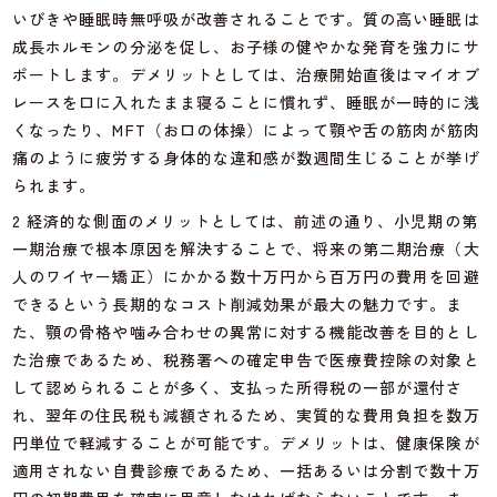
いびきや睡眠時無呼吸が改善されることです。質の高い睡眠は
成長ホルモンの分泌を促し、お子様の健やかな発育を強力にサ
ポートします。デメリットとしては、治療開始直後はマイオブ
レースを口に入れたまま寝ることに慣れず、睡眠が一時的に浅
くなったり、MFT（お口の体操）によって顎や舌の筋肉が筋肉
痛のように疲労する身体的な違和感が数週間生じることが挙げ
られます。
2 経済的な側面のメリットとしては、前述の通り、小児期の第
一期治療で根本原因を解決することで、将来の第二期治療（大
人のワイヤー矯正）にかかる数十万円から百万円の費用を回避
できるという長期的なコスト削減効果が最大の魅力です。ま
た、顎の骨格や噛み合わせの異常に対する機能改善を目的とし
た治療であるため、税務署への確定申告で医療費控除の対象と
して認められることが多く、支払った所得税の一部が還付さ
れ、翌年の住民税も減額されるため、実質的な費用負担を数万
円単位で軽減することが可能です。デメリットは、健康保険が
適用されない自費診療であるため、一括あるいは分割で数十万