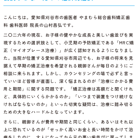
こんにちは。愛知県刈谷市の歯医者 やまむら総合歯科矯正歯
科 歯科医師 院長の山村昌弘です。
二〇二六年の現在、お子様の健やかな成長と美しい歯並びを実
現するための選択肢として、小児期の予防矯正である「MRC矯
正（マイオブレース治療）」が広く認知されるようになりまし
た。当院が位置する愛知県刈谷市周辺でも、お子様の将来を見
据えて早期の矯正治療を希望される親御さんが毎日のようにご
相談に来られます。しかし、カウンセリングの場で必ずと言っ
ていいほど皆様が直面し、深く悩まれるのが「治療にかかる費
用と期間」に関する問題です。「矯正治療は高額だと聞くけれ
ど、具体的にいくらかかるのか」「いつまで装置をつけ続けな
ければならないのか」といった切実な疑問は、治療に踏み切る
ための大きなハードルとなっています。
さらに、親御さんが費用や期間と同じくらい、あるいはそれ以
上に恐れているのが「せっかく高いお金と長い時間をかけて治
療をしたのに、大人になってから元の悪い歯並びに戻ってしま