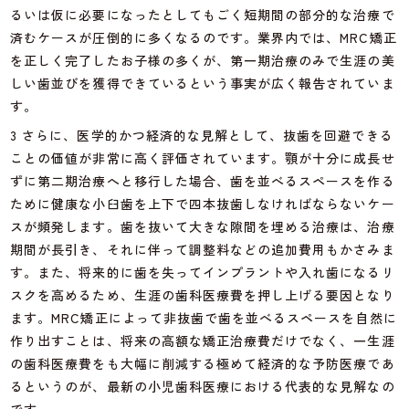
るいは仮に必要になったとしてもごく短期間の部分的な治療で
済むケースが圧倒的に多くなるのです。業界内では、MRC矯正
を正しく完了したお子様の多くが、第一期治療のみで生涯の美
しい歯並びを獲得できているという事実が広く報告されていま
す。
3 さらに、医学的かつ経済的な見解として、抜歯を回避できる
ことの価値が非常に高く評価されています。顎が十分に成長せ
ずに第二期治療へと移行した場合、歯を並べるスペースを作る
ために健康な小臼歯を上下で四本抜歯しなければならないケー
スが頻発します。歯を抜いて大きな隙間を埋める治療は、治療
期間が長引き、それに伴って調整料などの追加費用もかさみま
す。また、将来的に歯を失ってインプラントや入れ歯になるリ
スクを高めるため、生涯の歯科医療費を押し上げる要因となり
ます。MRC矯正によって非抜歯で歯を並べるスペースを自然に
作り出すことは、将来の高額な矯正治療費だけでなく、一生涯
の歯科医療費をも大幅に削減する極めて経済的な予防医療であ
るというのが、最新の小児歯科医療における代表的な見解なの