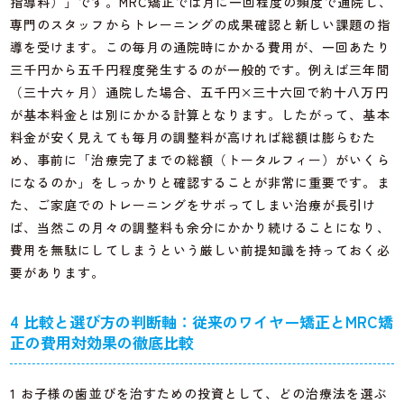
指導料）」です。MRC矯正では月に一回程度の頻度で通院し、
専門のスタッフからトレーニングの成果確認と新しい課題の指
導を受けます。この毎月の通院時にかかる費用が、一回あたり
三千円から五千円程度発生するのが一般的です。例えば三年間
（三十六ヶ月）通院した場合、五千円×三十六回で約十八万円
が基本料金とは別にかかる計算となります。したがって、基本
料金が安く見えても毎月の調整料が高ければ総額は膨らむた
め、事前に「治療完了までの総額（トータルフィー）がいくら
になるのか」をしっかりと確認することが非常に重要です。ま
た、ご家庭でのトレーニングをサボってしまい治療が長引け
ば、当然この月々の調整料も余分にかかり続けることになり、
費用を無駄にしてしまうという厳しい前提知識を持っておく必
要があります。
4 比較と選び方の判断軸：従来のワイヤー矯正とMRC矯
正の費用対効果の徹底比較
1 お子様の歯並びを治すための投資として、どの治療法を選ぶ