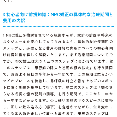
です。
3 初心者向け前提知識：MRC矯正の具体的な治療期間と
費用の内訳
1 MRC矯正を検討されている親御さんが、家計の計画や将来の
スケジュールを安心して立てられるよう、具体的な治療期間の
ステップと、必要となる費用の詳細な内訳についての初心者向
け前提知識を詳しく解説いたします。まず治療期間についてで
すが、MRC矯正は大きく三つのステップに分かれています。第
一のステップは「悪習癖の除去と初期の顎の拡大」を行う期間
で、おおよそ最初の半年から一年間です。この時期は柔らかい
マイオブレースを装着し、鼻呼吸の確立と舌を上あごのスポッ
トに置く訓練を集中して行います。第二のステップは「顎のさ
らなる成長と歯の配列の誘導」を行う期間で、ここから一年か
ら一年半ほどかかります。少し硬い素材のマウスピースに交換
し、正しい飲み込み方（嚥下）を定着させながら、生え変わっ
てくる永久歯を正しい位置へと導きます。第三のステップは