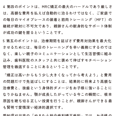
4 第四のポイントは、MRC矯正の最大のハードルであり厳しさ
は、高額な費用を払えば自動的に治るわけではなく、ご家庭で
の毎日のマイオブレースの装着と筋肉トレーニング（MFT）の
継続が絶対に不可欠であり、親御さんの献身的なサポート体制
が成功の鍵を握るということです。
5 第五のポイントは、治療期間を延ばさず費用対効果を最大化
させるためには、毎日のトレーニングを辛い義務にするのでは
なく、楽しい親子のコミュニケーションとして生活習慣に組み
込み、歯科医院のスタッフと共に褒めて伸ばすモチベーション
管理を徹底することにあるということです。
「矯正は高いからもう少し大きくなってから考えよう」と費用
の問題だけで先延ばしにすることは、結果的に将来より高額な
治療費と、抜歯という身体的ダメージをお子様に強いることに
なりかねません。顎が成長したがっている今この瞬間に、根本
原因を絶ち切る正しい投資を行うことが、親御さんができる最
も賢明で愛情深い経済的選択です。
愛知県刈谷市の「やまむら総合歯科矯正歯科」では、お子様の