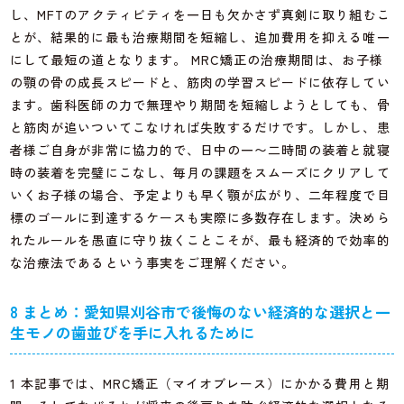
し、MFTのアクティビティを一日も欠かさず真剣に取り組むこ
とが、結果的に最も治療期間を短縮し、追加費用を抑える唯一
にして最短の道となります。 MRC矯正の治療期間は、お子様
の顎の骨の成長スピードと、筋肉の学習スピードに依存してい
ます。歯科医師の力で無理やり期間を短縮しようとしても、骨
と筋肉が追いついてこなければ失敗するだけです。しかし、患
者様ご自身が非常に協力的で、日中の一〜二時間の装着と就寝
時の装着を完璧にこなし、毎月の課題をスムーズにクリアして
いくお子様の場合、予定よりも早く顎が広がり、二年程度で目
標のゴールに到達するケースも実際に多数存在します。決めら
れたルールを愚直に守り抜くことこそが、最も経済的で効率的
な治療法であるという事実をご理解ください。
8 まとめ：愛知県刈谷市で後悔のない経済的な選択と一
生モノの歯並びを手に入れるために
1 本記事では、MRC矯正（マイオブレース）にかかる費用と期