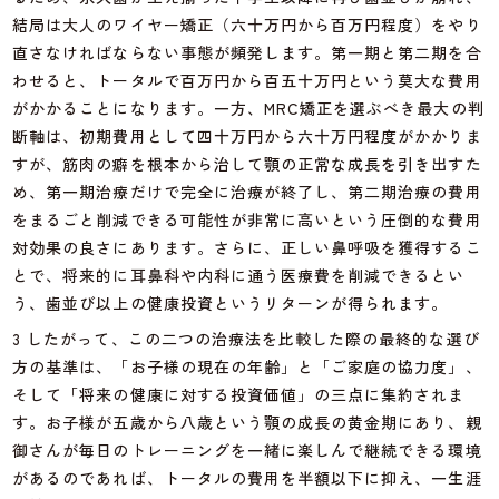
結局は大人のワイヤー矯正（六十万円から百万円程度）をやり
直さなければならない事態が頻発します。第一期と第二期を合
わせると、トータルで百万円から百五十万円という莫大な費用
がかかることになります。一方、MRC矯正を選ぶべき最大の判
断軸は、初期費用として四十万円から六十万円程度がかかりま
すが、筋肉の癖を根本から治して顎の正常な成長を引き出すた
め、第一期治療だけで完全に治療が終了し、第二期治療の費用
をまるごと削減できる可能性が非常に高いという圧倒的な費用
対効果の良さにあります。さらに、正しい鼻呼吸を獲得するこ
とで、将来的に耳鼻科や内科に通う医療費を削減できるとい
う、歯並び以上の健康投資というリターンが得られます。
3 したがって、この二つの治療法を比較した際の最終的な選び
方の基準は、「お子様の現在の年齢」と「ご家庭の協力度」、
そして「将来の健康に対する投資価値」の三点に集約されま
す。お子様が五歳から八歳という顎の成長の黄金期にあり、親
御さんが毎日のトレーニングを一緒に楽しんで継続できる環境
があるのであれば、トータルの費用を半額以下に抑え、一生涯