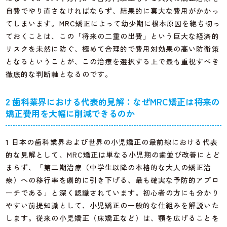
自費でやり直さなければならず、結果的に莫大な費用がかかっ
てしまいます。MRC矯正によって幼少期に根本原因を絶ち切っ
ておくことは、この「将来の二重の出費」という巨大な経済的
リスクを未然に防ぐ、極めて合理的で費用対効果の高い防衛策
となるということが、この治療を選択する上で最も重視すべき
徹底的な判断軸となるのです。
2 歯科業界における代表的見解：なぜMRC矯正は将来の
矯正費用を大幅に削減できるのか
1 日本の歯科業界および世界の小児矯正の最前線における代表
的な見解として、MRC矯正は単なる小児期の歯並び改善にとど
まらず、「第二期治療（中学生以降の本格的な大人の矯正治
療）への移行率を劇的に引き下げる、最も確実な予防的アプロ
ーチである」と深く認識されています。初心者の方にも分かり
やすい前提知識として、小児矯正の一般的な仕組みを解説いた
します。従来の小児矯正（床矯正など）は、顎を広げることを