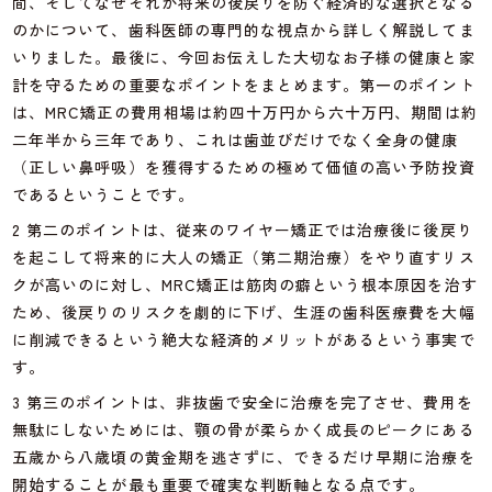
間、そしてなぜそれが将来の後戻りを防ぐ経済的な選択となる
のかについて、歯科医師の専門的な視点から詳しく解説してま
いりました。最後に、今回お伝えした大切なお子様の健康と家
計を守るための重要なポイントをまとめます。第一のポイント
は、MRC矯正の費用相場は約四十万円から六十万円、期間は約
二年半から三年であり、これは歯並びだけでなく全身の健康
（正しい鼻呼吸）を獲得するための極めて価値の高い予防投資
であるということです。
2 第二のポイントは、従来のワイヤー矯正では治療後に後戻り
を起こして将来的に大人の矯正（第二期治療）をやり直すリス
クが高いのに対し、MRC矯正は筋肉の癖という根本原因を治す
ため、後戻りのリスクを劇的に下げ、生涯の歯科医療費を大幅
に削減できるという絶大な経済的メリットがあるという事実で
す。
3 第三のポイントは、非抜歯で安全に治療を完了させ、費用を
無駄にしないためには、顎の骨が柔らかく成長のピークにある
五歳から八歳頃の黄金期を逃さずに、できるだけ早期に治療を
開始することが最も重要で確実な判断軸となる点です。