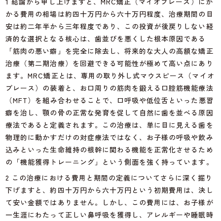
1 結論から申し上げますと、MRC矯正（マイオブレース）にか
かる費用の相場は約四十万円から六十万円程度、治療期間の目
安は約二年半から三年程度であり、この投資が後戻りしない経
済的な選択となる核心は、歯並びを悪くした根本原因である
「筋肉の悪い癖」を完全に除去し、将来的な大人の高額な矯正
治療（第二期治療）を回避できる可能性が極めて高い点にあり
ます。MRC矯正とは、専用の取り外し式マウスピース（マイオ
ブレース）の装着と、お口周りの筋肉を鍛える口腔筋機能療法
（MFT）を組み合わせることで、口呼吸や低位舌といった悪習
癖を治し、顎の骨の正常な発育を促して自然に歯を並べる原因
療法であると定義されます。この治療は、単に目に見える歯を
物理的に動かすだけの対症療法ではなく、お子様の呼吸や飲み
込みといった生命維持の根幹に関わる機能を正常化させるため
の「機能獲得トレーニング」という側面を強く持っています。
2 この治療における費用と期間の定義についてさらに深く掘り
下げますと、約四十万円から六十万円という初期費用は、決し
て安い金額ではありません。しかし、この費用には、お子様が
一生涯にわたって正しい鼻呼吸を獲得し、アレルギーや睡眠時