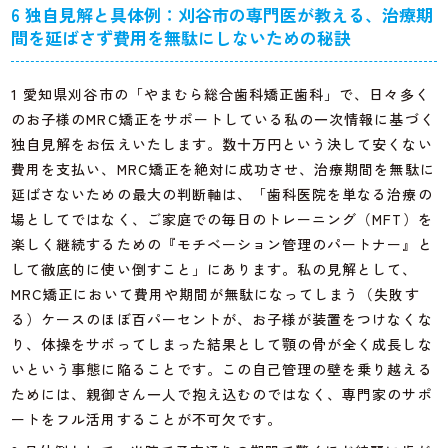
6 独自見解と具体例：刈谷市の専門医が教える、治療期
間を延ばさず費用を無駄にしないための秘訣
1 愛知県刈谷市の「やまむら総合歯科矯正歯科」で、日々多く
のお子様のMRC矯正をサポートしている私の一次情報に基づく
独自見解をお伝えいたします。数十万円という決して安くない
費用を支払い、MRC矯正を絶対に成功させ、治療期間を無駄に
延ばさないための最大の判断軸は、「歯科医院を単なる治療の
場としてではなく、ご家庭での毎日のトレーニング（MFT）を
楽しく継続するための『モチベーション管理のパートナー』と
して徹底的に使い倒すこと」にあります。私の見解として、
MRC矯正において費用や期間が無駄になってしまう（失敗す
る）ケースのほぼ百パーセントが、お子様が装置をつけなくな
り、体操をサボってしまった結果として顎の骨が全く成長しな
いという事態に陥ることです。この自己管理の壁を乗り越える
ためには、親御さん一人で抱え込むのではなく、専門家のサポ
ートをフル活用することが不可欠です。