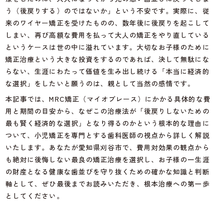
う（後戻りする）のではないか」という不安です。実際に、従
来のワイヤー矯正を受けたものの、数年後に後戻りを起こして
しまい、再び高額な費用を払って大人の矯正をやり直している
というケースは世の中に溢れています。大切なお子様のために
矯正治療という大きな投資をするのであれば、決して無駄にな
らない、生涯にわたって価値を生み出し続ける「本当に経済的
な選択」をしたいと願うのは、親として当然の感情です。
本記事では、MRC矯正（マイオブレース）にかかる具体的な費
用と期間の目安から、なぜこの治療法が「後戻りしないための
最も賢く経済的な選択」となり得るのかという根本的な理由に
ついて、小児矯正を専門とする歯科医師の視点から詳しく解説
いたします。あなたが愛知県刈谷市で、費用対効果の観点から
も絶対に後悔しない最良の矯正治療を選択し、お子様の一生涯
の財産となる健康な歯並びを守り抜くための確かな知識と判断
軸として、ぜひ最後までお読みいただき、根本治療への第一歩
としてください。