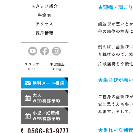
スタッフ紹介
★頭痛・肩こ
料金表
歯並びが悪いと
アクセス
他の部位の筋肉
採用情報
例えば、歯並び
り続けるので、
片頭痛持ちや慢
スタッフ
小児矯正
Blog
Blog
★歯並びが悪
無料メール相談
大人
ご自身の歯並び
WEB初診予約
安に思う方も多
れます。そして
小児／妊産婦
WEB初診予約
★きれいな発