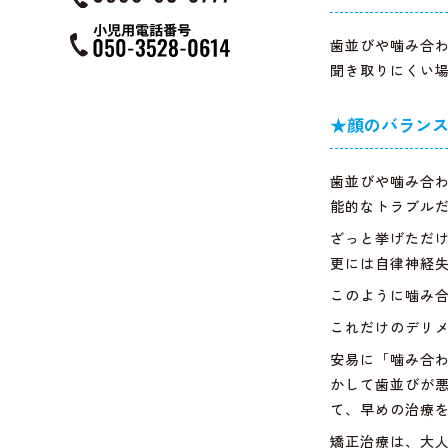
歯並びや噛み合
聞き取りにくい
★顔のバラン
歯並びや噛み合
能的なトラブル
ざっと挙げただ
更には自律神経
このように噛み
これだけのデリ
安易に「噛み合
かして歯並びが
て、早めの治療
矯正治療は、大