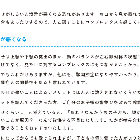
わせがわるいと滑舌が悪くなる恐れがあります。お口から息が漏れ
場合もあったりするので、人と話すことにコンプレックスを感じて
スが悪くなる
わせは上顎や下顎の突出のほか、顔のバランスが左右非対称の状態
だけでなく、見た目に対するコンプレックスにもつながることから
けでもこれだけありますが、他にも、顎関節症になりやすかったり
失調症との関係性もあると言われています。
合わせが悪いことによるデメリットはほんとに数えきれないくらい
メットを読んでくださった方、ご自分のお子様の歯並びを改めて確
わせくらい…」と考えていると、「あれ？なんかうちの子ども、顔
悪いことが原因？」なんて後悔する羽目になります。たかが噛み合
を受けることをおすすめいたします。
人になってからでも受けられますが、子どもの頃に受けた方がより