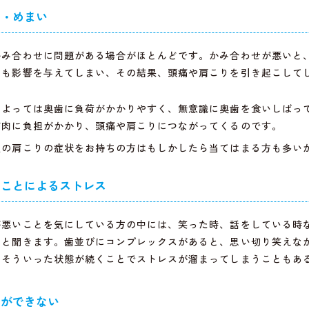
り・めまい
かみ合わせに問題がある場合がほとんどです。かみ合わせが悪いと
にも影響を与えてしまい、その結果、頭痛や肩こりを引き起こして
によっては奥歯に負荷がかかりやすく、無意識に奥歯を食いしばっ
筋肉に負担がかかり、頭痛や肩こりにつながってくるのです。
性の肩こりの症状をお持ちの方はもしかしたら当てはまる方も多い
いことによるストレス
が悪いことを気にしている方の中には、笑った時、話をしている時
いと聞きます。歯並びにコンプレックスがあると、思い切り笑えな
、そういった状態が続くことでストレスが溜まってしまうこともあ
音ができない